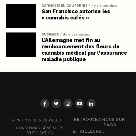
CANNABIS EN CALIFORNIE
il y a 3 semaines
San Francisco autorise les
« cannabis cafés »
BUSINESS
il y a 3 semaines
L’Allemagne met fin au
remboursement des fleurs de
cannabis médical par l’assurance
maladie publique
RETROUVEZ-NOUS SUR
A PROPOS DE NEWSWEED
NEWS
CONDITIONS GÉNÉRALES
ET AILLEURS :
D’UTILISATION