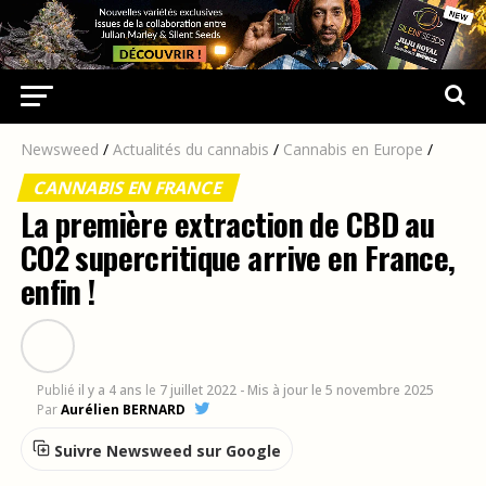
Newsweed
/
Actualités du cannabis
/
Cannabis en Europe
/
CANNABIS EN FRANCE
La première extraction de CBD au
CO2 supercritique arrive en France,
enfin !
Publié
il y a 4 ans
le
7 juillet 2022
- Mis à jour le 5 novembre 2025
Par
Aurélien BERNARD
Suivre Newsweed sur Google