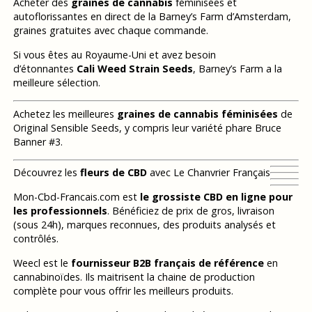
Acheter des
graines de cannabis
féminisées et
autoflorissantes en direct de la Barney’s Farm d’Amsterdam,
graines gratuites avec chaque commande.
Si vous êtes au Royaume-Uni et avez besoin
d’étonnantes
Cali Weed Strain Seeds
, Barney’s Farm a la
meilleure sélection.
Achetez les meilleures
graines de cannabis féminisées
de
Original Sensible Seeds, y compris leur variété phare Bruce
Banner #3.
Découvrez les
fleurs de CBD
avec Le Chanvrier Français
Mon-Cbd-Francais.com est
le grossiste CBD en ligne pour
les professionnels
. Bénéficiez de prix de gros, livraison
(sous 24h), marques reconnues, des produits analysés et
contrôlés.
Weecl est le
fournisseur B2B français de référence
en
cannabinoïdes. Ils maitrisent la chaine de production
complète pour vous offrir les meilleurs produits.