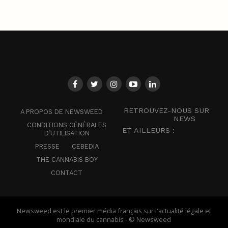
RETROUVEZ-NOUS SUR
A PROPOS DE NEWSWEED
NEWS
CONDITIONS GÉNÉRALES
ET AILLEURS :
D’UTILISATION
PRESSE
CEBEDIA
THE CANNABIS BOY
CONTACT
Newsweed est le premier média français sur l'actualité légale et
mondiale du cannabis - © Newsweed