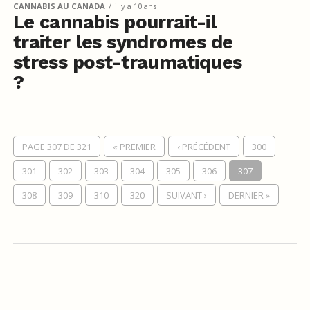
CANNABIS AU CANADA
il y a 10 ans
Le cannabis pourrait-il
traiter les syndromes de
stress post-traumatiques
?
PAGE 307 DE 321
« PREMIER
‹ PRÉCÉDENT
300
301
302
303
304
305
306
307
308
309
310
320
SUIVANT ›
DERNIER »