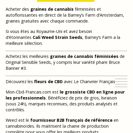
Acheter des
graines de cannabis
féminisées et
autoflorissantes en direct de la Barney’s Farm d’Amsterdam,
graines gratuites avec chaque commande.
Si vous êtes au Royaume-Uni et avez besoin
d’étonnantes
Cali Weed Strain Seeds
, Barney’s Farm a la
meilleure sélection.
Achetez les meilleures
graines de cannabis féminisées
de
Original Sensible Seeds, y compris leur variété phare Bruce
Banner #3.
Découvrez les
fleurs de CBD
avec Le Chanvrier Français
Mon-Cbd-Francais.com est
le grossiste CBD en ligne pour
les professionnels
. Bénéficiez de prix de gros, livraison
(sous 24h), marques reconnues, des produits analysés et
contrôlés.
Weecl est le
fournisseur B2B français de référence
en
cannabinoïdes. Ils maitrisent la chaine de production
complète pour vous offrir les meilleurs produits.