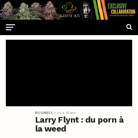
BUSINESS
il y a 10 ans
Larry Flynt : du porn à
la weed