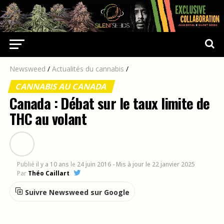
Newsweed
/
Actualités du cannabis
/
CANNABIS AU CANADA
Canada : Débat sur le taux limite de
THC au volant
Publié
il y a 10 ans
le
24 juin 2016
- Mis à jour le 22 janvier 2025
Par
Théo Caillart
Suivre Newsweed sur Google