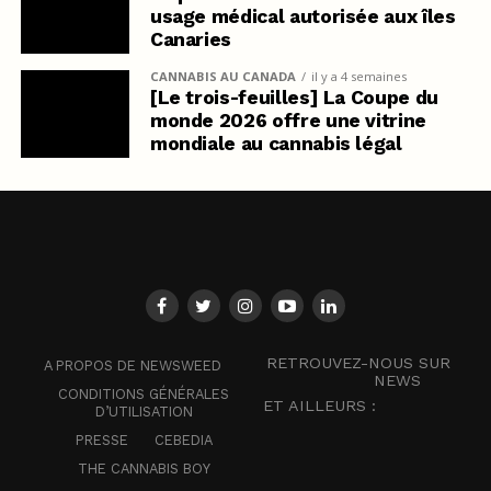
usage médical autorisée aux îles
Canaries
CANNABIS AU CANADA
il y a 4 semaines
[Le trois-feuilles] La Coupe du
monde 2026 offre une vitrine
mondiale au cannabis légal
RETROUVEZ-NOUS SUR
A PROPOS DE NEWSWEED
NEWS
CONDITIONS GÉNÉRALES
ET AILLEURS :
D’UTILISATION
PRESSE
CEBEDIA
THE CANNABIS BOY