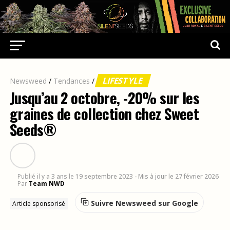
LIFESTYLE
Newsweed
/
Tendances
/
Jusqu’au 2 octobre, -20% sur les
graines de collection chez Sweet
Seeds®
Publié
il y a 3 ans
le
19 septembre 2023
- Mis à jour le 27 février 2026
Par
Team NWD
Suivre Newsweed sur Google
Article sponsorisé