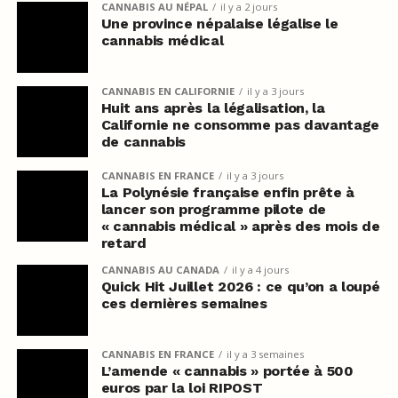
CANNABIS AU NÉPAL
il y a 2 jours
Une province népalaise légalise le
cannabis médical
CANNABIS EN CALIFORNIE
il y a 3 jours
Huit ans après la légalisation, la
Californie ne consomme pas davantage
de cannabis
CANNABIS EN FRANCE
il y a 3 jours
La Polynésie française enfin prête à
lancer son programme pilote de
« cannabis médical » après des mois de
retard
CANNABIS AU CANADA
il y a 4 jours
Quick Hit Juillet 2026 : ce qu’on a loupé
ces dernières semaines
CANNABIS EN FRANCE
il y a 3 semaines
L’amende « cannabis » portée à 500
euros par la loi RIPOST