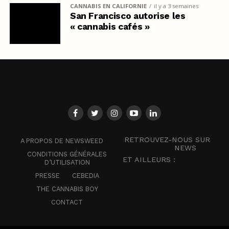
CANNABIS EN CALIFORNIE
il y a 3 semaines
San Francisco autorise les
« cannabis cafés »
RETROUVEZ-NOUS SUR
A PROPOS DE NEWSWEED
NEWS
CONDITIONS GÉNÉRALES
ET AILLEURS :
D’UTILISATION
PRESSE
CEBEDIA
THE CANNABIS BOY
CONTACT