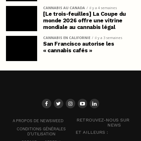
CANNABIS AU CANADA
il y a 4 semaines
[Le trois-feuilles] La Coupe du
monde 2026 offre une vitrine
mondiale au cannabis légal
CANNABIS EN CALIFORNIE
il y a 3 semaines
San Francisco autorise les
« cannabis cafés »
RETROUVEZ-NOUS SUR
A PROPOS DE NEWSWEED
NEWS
CONDITIONS GÉNÉRALES
ET AILLEURS :
D’UTILISATION