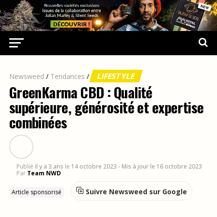
LIFESTYLE
Newsweed
/
Tendances
/
GreenKarma CBD : Qualité
supérieure, générosité et expertise
combinées
Publié
il y a 3 ans
le
14 octobre 2023
- Mis à jour le 16 octobre 2023
Par
Team NWD
Suivre Newsweed sur Google
Article sponsorisé