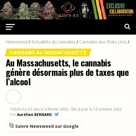
Newsweed
/
Actualités du cannabis
/
Cannabis aux Etats-Unis
/
CANNABIS AU MASSACHUSETTS
Au Massachusetts, le cannabis
génère désormais plus de taxes que
l’alcool
Publié
il y a 5 ans
le
3 février 2022
- Mis à jour le 12 octobre 2022
Par
Aurélien BERNARD
Suivre Newsweed sur Google