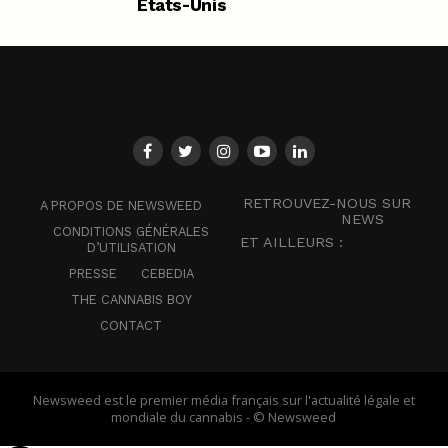
États-Unis
RETROUVEZ-NOUS SUR
A PROPOS DE NEWSWEED
NEWS
CONDITIONS GÉNÉRALES
ET AILLEURS :
D’UTILISATION
PRESSE
CEBEDIA
THE CANNABIS BOY
CONTACT
Newsweed est le premier média français sur l'actualité légale et
mondiale du cannabis - © Newsweed