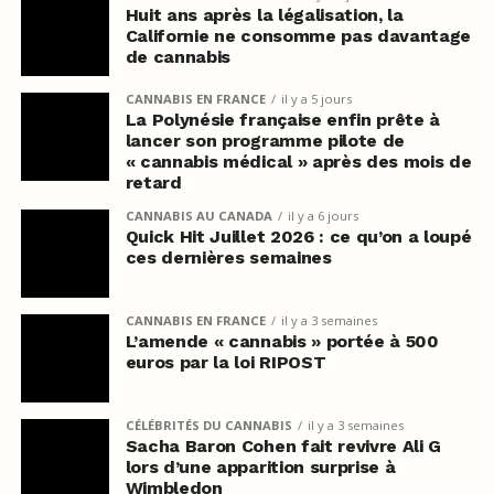
Huit ans après la légalisation, la
Californie ne consomme pas davantage
de cannabis
CANNABIS EN FRANCE
il y a 5 jours
La Polynésie française enfin prête à
lancer son programme pilote de
« cannabis médical » après des mois de
retard
CANNABIS AU CANADA
il y a 6 jours
Quick Hit Juillet 2026 : ce qu’on a loupé
ces dernières semaines
CANNABIS EN FRANCE
il y a 3 semaines
L’amende « cannabis » portée à 500
euros par la loi RIPOST
CÉLÉBRITÉS DU CANNABIS
il y a 3 semaines
Sacha Baron Cohen fait revivre Ali G
lors d’une apparition surprise à
Wimbledon