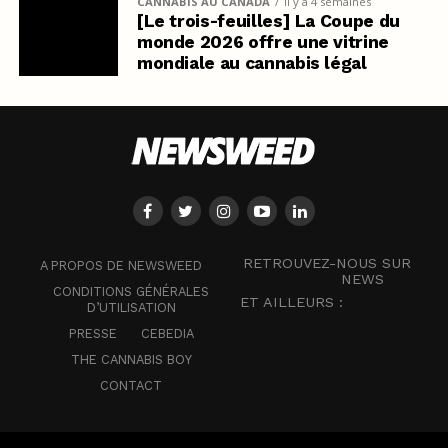
CANNABIS AU CANADA
il y a 4 semaines
[Le trois-feuilles] La Coupe du
monde 2026 offre une vitrine
mondiale au cannabis légal
RETROUVEZ-NOUS SUR
A PROPOS DE NEWSWEED
NEWS
CONDITIONS GÉNÉRALES
ET AILLEURS :
D’UTILISATION
PRESSE
CEBEDIA
THE CANNABIS BOY
CONTACT