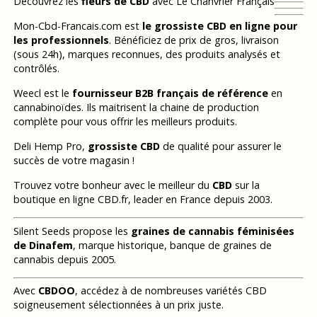
Découvrez les
fleurs de CBD
avec Le Chanvrier Français
Mon-Cbd-Francais.com est
le grossiste CBD en ligne pour
les professionnels
. Bénéficiez de prix de gros, livraison
(sous 24h), marques reconnues, des produits analysés et
contrôlés.
Weecl est le
fournisseur B2B français de référence
en
cannabinoïdes. Ils maitrisent la chaine de production
complète pour vous offrir les meilleurs produits.
Deli Hemp Pro,
grossiste CBD
de qualité pour assurer le
succès de votre magasin !
Trouvez votre bonheur avec le meilleur du
CBD
sur la
boutique en ligne CBD.fr, leader en France depuis 2003.
Silent Seeds propose les
graines de cannabis féminisées
de Dinafem
, marque historique, banque de graines de
cannabis depuis 2005.
Avec
CBDOO
, accédez à de nombreuses variétés CBD
soigneusement sélectionnées à un prix juste.