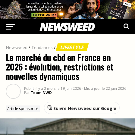
LIFESTYLE
Newsweed
/
Tendances
/
Le marché du cbd en France en
2026 : évolution, restrictions et
nouvelles dynamiques
Publié
il y a 2 mois
le
19 juin 2026
- Mis à jour le 22 juin 2026
Par
Team NWD
Suivre Newsweed sur Google
Article sponsorisé