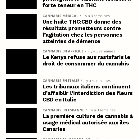
forte teneur en THC
CANNABIS MÉDICAL
il y a 3 semaines
Une huile THC:CBD donne des
résultats prometteurs contre
l’agitation chez les personnes
atteintes de démence
CANNABIS EN AFRIQUE
il y a 3 semaines
Le Kenya refuse aux rastafaris le
droit de consommer du cannabis
CANNABIS EN ITALIE
il y a 4 semaines
Les tribunaux italiens continuent
d’affaiblir l’interdiction des fleurs
CBD en Italie
CANNABIS EN ESPAGNE
il y a 3 semaines
La première culture de cannabis à
usage médical autorisée aux îles
Canaries