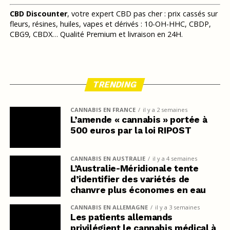
CBD Discounter
, votre expert CBD pas cher : prix cassés sur
fleurs, résines, huiles, vapes et dérivés : 10-OH-HHC, CBDP,
CBG9, CBDX… Qualité Premium et livraison en 24H.
TRENDING
CANNABIS EN FRANCE
il y a 2 semaines
L’amende « cannabis » portée à
500 euros par la loi RIPOST
CANNABIS EN AUSTRALIE
il y a 4 semaines
L’Australie-Méridionale tente
d’identifier des variétés de
chanvre plus économes en eau
CANNABIS EN ALLEMAGNE
il y a 3 semaines
Les patients allemands
privilégient le cannabis médical à