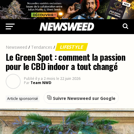
LIFESTYLE
Newsweed
/
Tendances
/
Le Green Spot : comment la passion
pour le CBD indoor a tout changé
Publié
il y a 2 mois
le
22 juin 2026
Par
Team NWD
Suivre Newsweed sur Google
Article sponsorisé