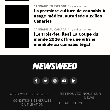
CANNABIS EN ESPAGNE
il y a 2 semaines
La première culture de cannabis à
usage médical autorisée aux îles
Canaries
CANNABIS AU CANADA
il y a 4 semaines
[Le trois-feuilles] La Coupe du
monde 2026 offre une vitrine
mondiale au cannabis légal
RETROUVEZ-NOUS SUR
A PROPOS DE NEWSWEED
NEWS
CONDITIONS GÉNÉRALES
ET AILLEURS :
D’UTILISATION