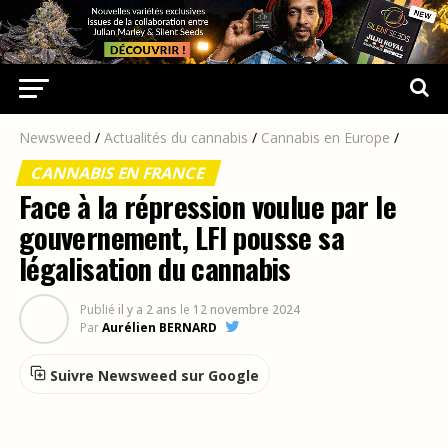
Newsweed
/
Actualités du cannabis
/
Cannabis en Europe
/
CANNABIS EN FRANCE
Face à la répression voulue par le
gouvernement, LFI pousse sa
légalisation du cannabis
Publié
il y a 2 ans
le
12 novembre 2024
Par
Aurélien BERNARD
Suivre Newsweed sur Google