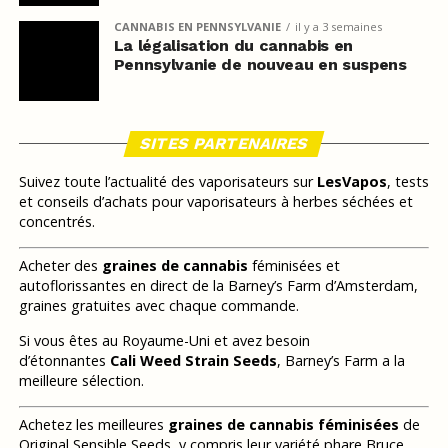
CANNABIS EN PENNSYLVANIE
il y a 3 semaines
La légalisation du cannabis en
Pennsylvanie de nouveau en suspens
SITES PARTENAIRES
Suivez toute l’actualité des vaporisateurs sur
LesVapos
, tests
et conseils d’achats pour vaporisateurs à herbes séchées et
concentrés.
Acheter des
graines de cannabis
féminisées et
autoflorissantes en direct de la Barney’s Farm d’Amsterdam,
graines gratuites avec chaque commande.
Si vous êtes au Royaume-Uni et avez besoin
d’étonnantes
Cali Weed Strain Seeds
, Barney’s Farm a la
meilleure sélection.
Achetez les meilleures
graines de cannabis féminisées
de
Original Sensible Seeds, y compris leur variété phare Bruce