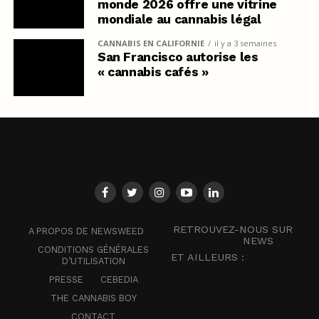
monde 2026 offre une vitrine
mondiale au cannabis légal
CANNABIS EN CALIFORNIE
il y a 3 semaines
San Francisco autorise les
« cannabis cafés »
RETROUVEZ-NOUS SUR
A PROPOS DE NEWSWEED
NEWS
CONDITIONS GÉNÉRALES
ET AILLEURS :
D’UTILISATION
PRESSE
CEBEDIA
THE CANNABIS BOY
CONTACT