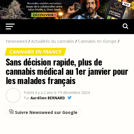
Newsweed
/
Actualités du cannabis
/
Cannabis en Europe
/
CANNABIS EN FRANCE
Sans décision rapide, plus de
cannabis médical au 1er janvier pour
les malades français
Publié
il y a 2 ans
le
19 décembre 2024
Par
Aurélien BERNARD
Suivre Newsweed sur Google