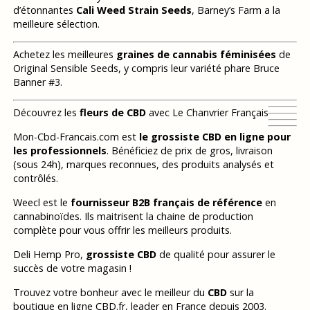
d’étonnantes
Cali Weed Strain Seeds
, Barney’s Farm a la
meilleure sélection.
Achetez les meilleures
graines de cannabis féminisées
de
Original Sensible Seeds, y compris leur variété phare Bruce
Banner #3.
Découvrez les
fleurs de CBD
avec Le Chanvrier Français
Mon-Cbd-Francais.com est
le grossiste CBD en ligne pour
les professionnels
. Bénéficiez de prix de gros, livraison
(sous 24h), marques reconnues, des produits analysés et
contrôlés.
Weecl est le
fournisseur B2B français de référence
en
cannabinoïdes. Ils maitrisent la chaine de production
complète pour vous offrir les meilleurs produits.
Deli Hemp Pro,
grossiste CBD
de qualité pour assurer le
succès de votre magasin !
Trouvez votre bonheur avec le meilleur du
CBD
sur la
boutique en ligne CBD.fr, leader en France depuis 2003.