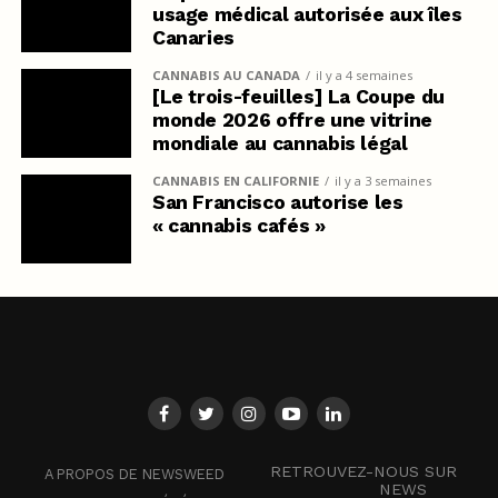
usage médical autorisée aux îles
Canaries
CANNABIS AU CANADA
il y a 4 semaines
[Le trois-feuilles] La Coupe du
monde 2026 offre une vitrine
mondiale au cannabis légal
CANNABIS EN CALIFORNIE
il y a 3 semaines
San Francisco autorise les
« cannabis cafés »
RETROUVEZ-NOUS SUR
A PROPOS DE NEWSWEED
NEWS