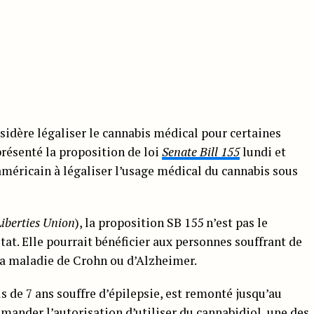
nsidère légaliser le cannabis médical pour certaines
 présenté la proposition de loi
Senate Bill 155
lundi et
américain à légaliser l’usage médical du cannabis sous
Liberties Union
), la proposition SB 155 n’est pas le
tat. Elle pourrait bénéficier aux personnes souffrant de
 la maladie de Crohn ou d’Alzheimer.
ls de 7 ans souffre d’épilepsie, est remonté jusqu’au
emander l’autorisation d’utiliser du
cannabidiol
, une des