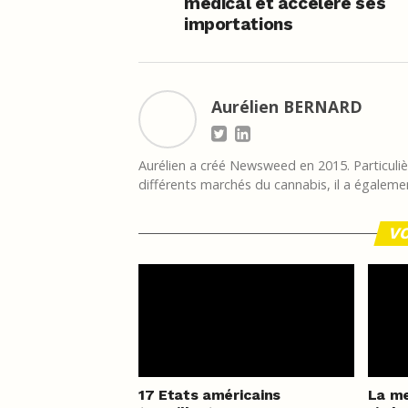
médical et accélère ses
importations
Aurélien BERNARD
Aurélien a créé Newsweed en 2015. Particulièr
différents marchés du cannabis, il a égalemen
VO
17 Etats américains
La me