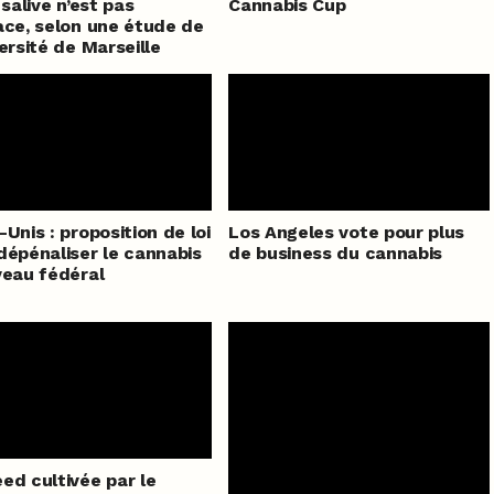
 salive n’est pas
Cannabis Cup
ace, selon une étude de
versité de Marseille
-Unis : proposition de loi
Los Angeles vote pour plus
dépénaliser le cannabis
de business du cannabis
veau fédéral
ed cultivée par le