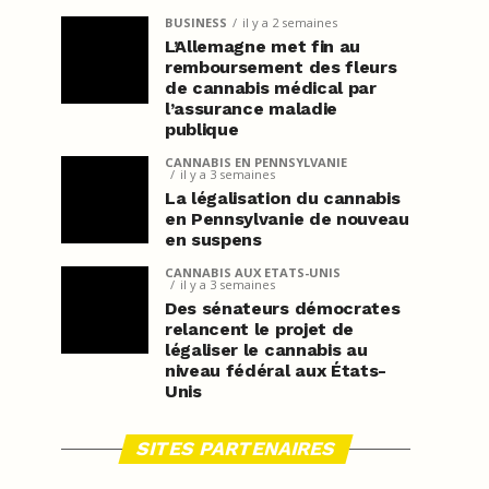
BUSINESS
il y a 2 semaines
L’Allemagne met fin au
remboursement des fleurs
de cannabis médical par
l’assurance maladie
publique
CANNABIS EN PENNSYLVANIE
il y a 3 semaines
La légalisation du cannabis
en Pennsylvanie de nouveau
en suspens
CANNABIS AUX ETATS-UNIS
il y a 3 semaines
Des sénateurs démocrates
relancent le projet de
légaliser le cannabis au
niveau fédéral aux États-
Unis
SITES PARTENAIRES