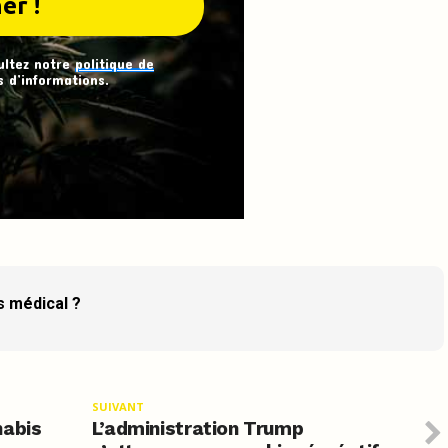
ultez notre
politique de
 d’informations.
s médical ?
SUIVANT
nabis
L’administration Trump