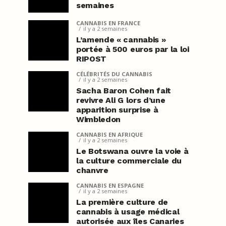
semaines
CANNABIS EN FRANCE
il y a 2 semaines
L’amende « cannabis »
portée à 500 euros par la loi
RIPOST
CÉLÉBRITÉS DU CANNABIS
il y a 2 semaines
Sacha Baron Cohen fait
revivre Ali G lors d’une
apparition surprise à
Wimbledon
CANNABIS EN AFRIQUE
il y a 2 semaines
Le Botswana ouvre la voie à
la culture commerciale du
chanvre
CANNABIS EN ESPAGNE
il y a 2 semaines
La première culture de
cannabis à usage médical
autorisée aux îles Canaries