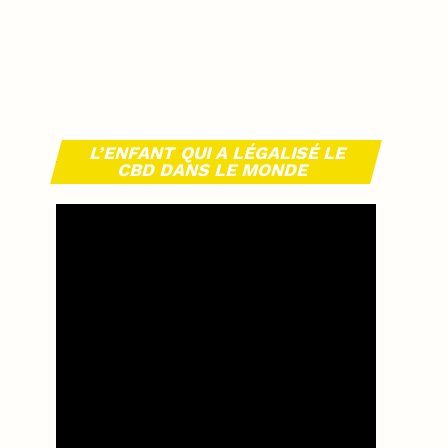
L’ENFANT QUI A LÉGALISÉ LE
CBD DANS LE MONDE