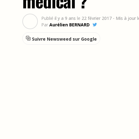
médical ?
Publié
il y a 9 ans
le
22 février 2017
- Mis à jour 
Par
Aurélien BERNARD
Suivre Newsweed sur Google