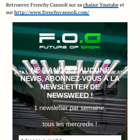
Retrouvez Frenchy Cannoli sur sa
chaîne Youtube
et
sur
http://www.frenchycannoli.com/
NE MANQUEZ AUCUNE
NEWS, ABONNEZ-VOUS À LA
NEWSLETTER DE
NEWSWEED !
1 newsletter par semaine,
tous les mercredis !