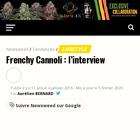
LIFESTYLE
Newsweed
/
Tendances
/
Frenchy Cannoli : l’interview
Publié
il y a 11 ans
le
4 janvier 2016
- Mis à jour le 5 février 2020
Par
Aurélien BERNARD
Suivre Newsweed sur Google