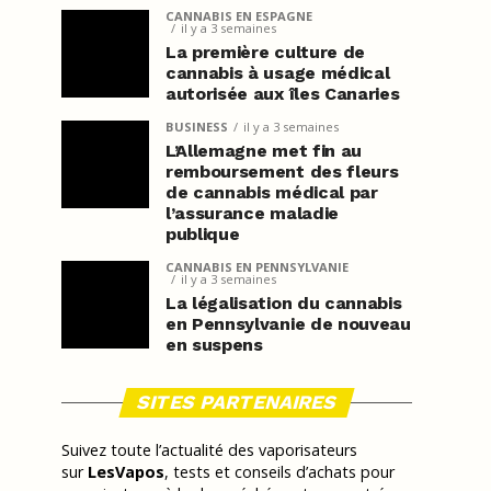
CANNABIS EN ESPAGNE
il y a 3 semaines
La première culture de
cannabis à usage médical
autorisée aux îles Canaries
BUSINESS
il y a 3 semaines
L’Allemagne met fin au
remboursement des fleurs
de cannabis médical par
l’assurance maladie
publique
CANNABIS EN PENNSYLVANIE
il y a 3 semaines
La légalisation du cannabis
en Pennsylvanie de nouveau
en suspens
SITES PARTENAIRES
Suivez toute l’actualité des vaporisateurs
sur
LesVapos
, tests et conseils d’achats pour