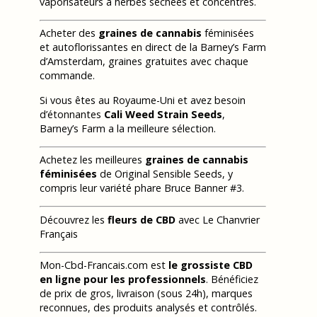
vaporisateurs à herbes séchées et concentrés.
Acheter des
graines de cannabis
féminisées
et autoflorissantes en direct de la Barney’s Farm
d’Amsterdam, graines gratuites avec chaque
commande.
Si vous êtes au Royaume-Uni et avez besoin
d’étonnantes
Cali Weed Strain Seeds
,
Barney’s Farm a la meilleure sélection.
Achetez les meilleures
graines de cannabis
féminisées
de Original Sensible Seeds, y
compris leur variété phare Bruce Banner #3.
Découvrez les
fleurs de CBD
avec Le Chanvrier
Français
Mon-Cbd-Francais.com est
le grossiste CBD
en ligne pour les professionnels
. Bénéficiez
de prix de gros, livraison (sous 24h), marques
reconnues, des produits analysés et contrôlés.