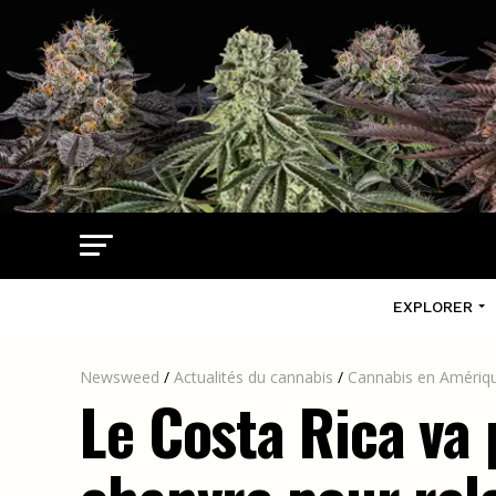
EXPLORER
Newsweed
/
Actualités du cannabis
/
Cannabis en Amériqu
Le Costa Rica va