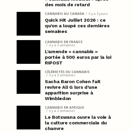
des mois de retard
CANNABIS AU CANADA
il y a 3 jours
Quick Hit Juillet 2026 : ce
qu’on a loupé ces dernières
semaines
CANNABIS EN FRANCE
il y a 2 semaines
L’amende « cannabis »
portée à 500 euros par la loi
RIPOST
CÉLÉBRITÉS DU CANNABIS
il y a 2 semaines
Sacha Baron Cohen fait
revivre Ali G lors d’une
apparition surprise à
Wimbledon
CANNABIS EN AFRIQUE
il y a 2 semaines
Le Botswana ouvre la voie à
la culture commerciale du
chanvre