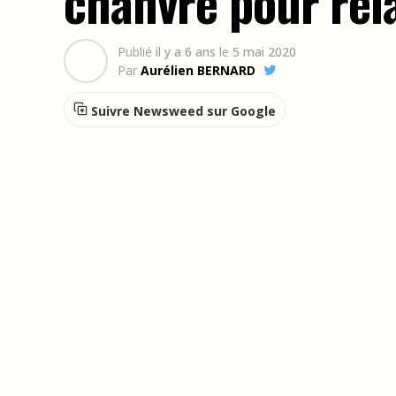
chanvre pour rel
Publié
il y a 6 ans
le
5 mai 2020
Par
Aurélien BERNARD
Suivre Newsweed sur Google