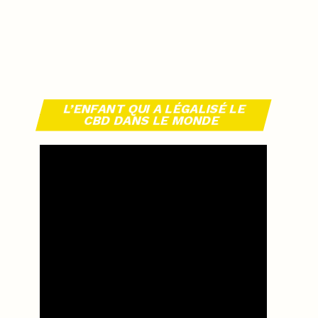
L’ENFANT QUI A LÉGALISÉ LE
CBD DANS LE MONDE