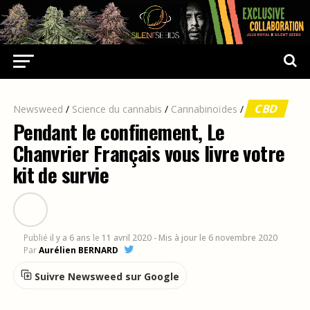
CBD
Newsweed
/
Science du cannabis
/
Cannabinoïdes
/
Pendant le confinement, Le
Chanvrier Français vous livre votre
kit de survie
Publié
il y a 6 ans
le
11 avril 2020
- Mis à jour le 6 novembre 2020
Par
Aurélien BERNARD
Suivre Newsweed sur Google