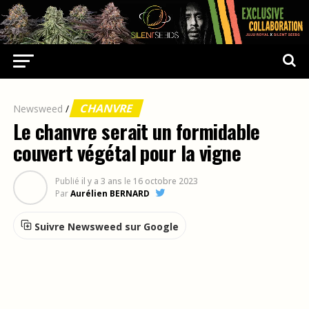
CHANVRE
Newsweed
/
Le chanvre serait un formidable
couvert végétal pour la vigne
Publié
il y a 3 ans
le
16 octobre 2023
Par
Aurélien BERNARD
Suivre Newsweed sur Google