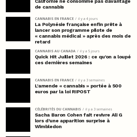
Californie ne consomme pas davantage
de cannabis
CANNABIS EN FRANCE
il y a 4 jours
La Polynésie française enfin prête à
lancer son programme pilote de
« cannabis médical » après des mois de
retard
CANNABIS AU CANADA
il y a 5 jours
Quick Hit Juillet 2026 : ce qu’on a loupé
ces dernières semaines
CANNABIS EN FRANCE
il y a 3 semaines
L’amende « cannabis » portée à 500
euros par la loi RIPOST
CÉLÉBRITÉS DU CANNABIS
il y a 3 semaines
Sacha Baron Cohen fait revivre Ali G
lors d’une apparition surprise à
Wimbledon