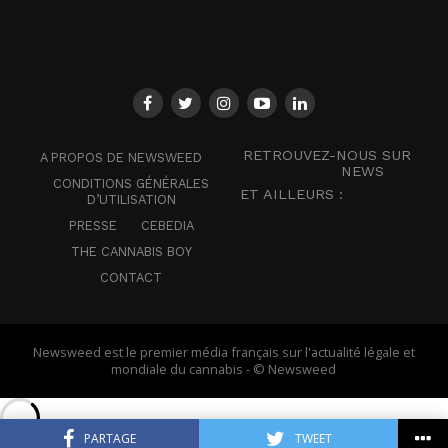
RETROUVEZ-NOUS SUR
A PROPOS DE NEWSWEED
NEWS
CONDITIONS GÉNÉRALES
ET AILLEURS :
D’UTILISATION
PRESSE
CEBEDIA
THE CANNABIS BOY
CONTACT
Newsweed est le premier média français sur l'actualité légale et
mondiale du cannabis - © Newsweed
PARTAGE
TWEET
Français