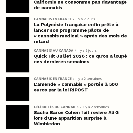
Californie ne consomme pas davantage
de cannabis
CANNABIS EN FRANCE
il y a 2 jours
La Polynésie française enfin prête à
lancer son programme pilote de
« cannabis médical » après des mois de
retard
CANNABIS AU CANADA
il y a 3 jours
Quick Hit Juillet 2026 : ce qu’on a loupé
ces dernières semaines
CANNABIS EN FRANCE
il y a 2 semaines
L’amende « cannabis » portée à 500
euros par la loi RIPOST
CÉLÉBRITÉS DU CANNABIS
il y a 2 semaines
Sacha Baron Cohen fait revivre Ali G
lors d’une apparition surprise à
Wimbledon