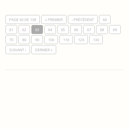
PAGE 63 DE 138
« PREMIER
‹ PRÉCÉDENT
60
61
62
63
64
65
66
67
68
69
70
80
90
100
110
120
130
SUIVANT ›
DERNIER »