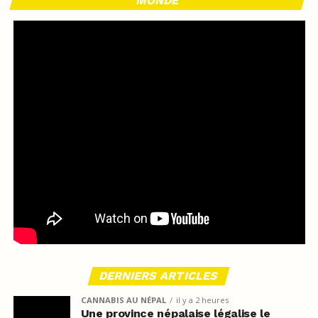
MONDE
DERNIERS ARTICLES
CANNABIS AU NÉPAL
il y a 2 heures
Une province népalaise légalise le