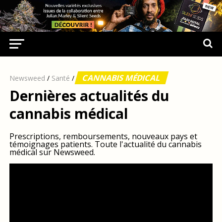
CANNABIS MÉDICAL
Newsweed
/
Santé
/
Dernières actualités du
cannabis médical
Prescriptions, remboursements, nouveaux pays et
témoignages patients. Toute l'actualité du cannabis
médical sur Newsweed.