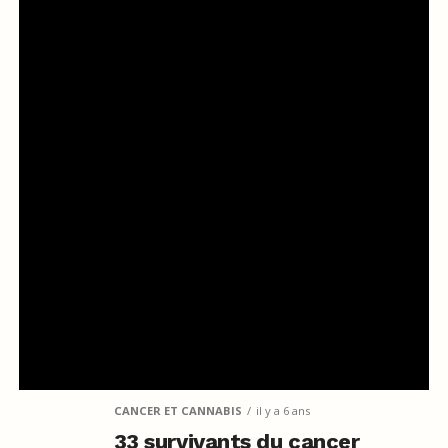
CANCER ET CANNABIS
il y a 6 ans
33 survivants du cancer