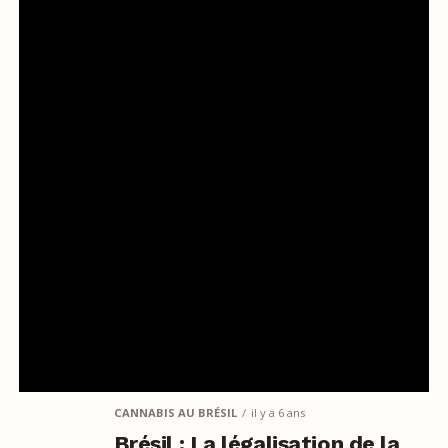
CANNABIS AU BRÉSIL
il y a 6 ans
Brésil : La légalisation de la