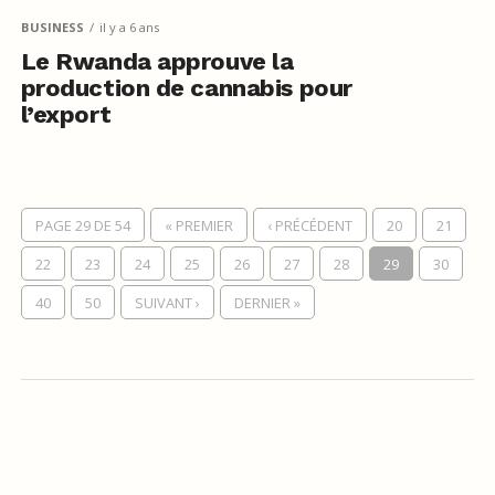
BUSINESS
il y a 6 ans
Le Rwanda approuve la
production de cannabis pour
l’export
PAGE 29 DE 54
« PREMIER
‹ PRÉCÉDENT
20
21
22
23
24
25
26
27
28
29
30
40
50
SUIVANT ›
DERNIER »