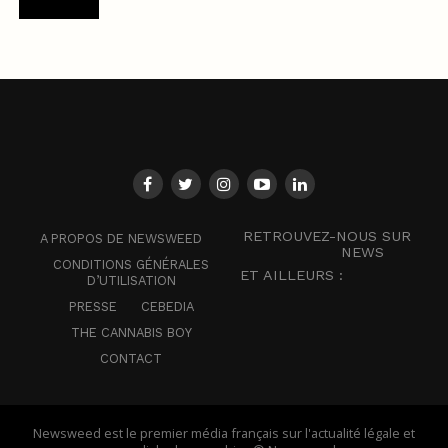
RETROUVEZ-NOUS SUR
A PROPOS DE NEWSWEED
NEWS
CONDITIONS GÉNÉRALES
ET AILLEURS :
D’UTILISATION
PRESSE
CEBEDIA
THE CANNABIS BOY
CONTACT
Newsweed est le premier média français sur l'actualité légale et