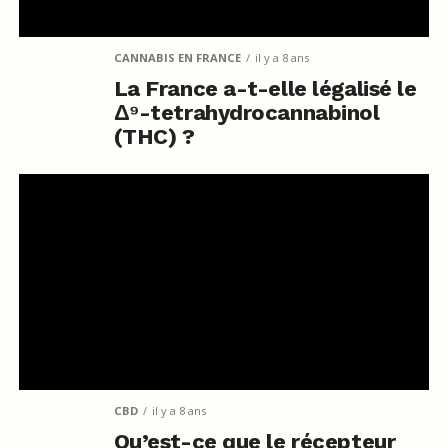
CANNABIS EN FRANCE
il y a 8 ans
La France a-t-elle légalisé le
Δ⁹-tetrahydrocannabinol
(THC) ?
CBD
il y a 8 ans
Qu’est-ce que le récepteur