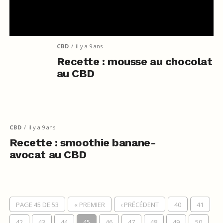
CBD
il y a 9 ans
Recette : mousse au chocolat
au CBD
CBD
il y a 9 ans
Recette : smoothie banane-
avocat au CBD
PAGE 45 DE 53
« PREMIER
‹ PRÉCÉDENT
40
41
42
43
44
45
46
47
48
49
50