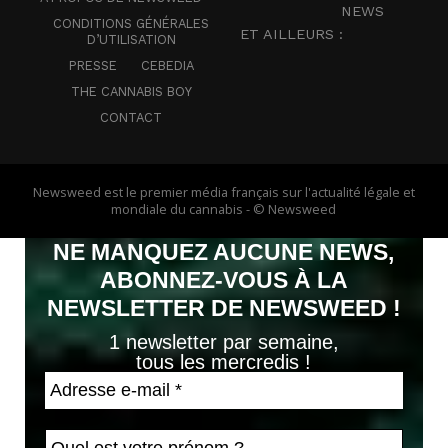
NEWS
CONDITIONS GÉNÉRALES
ET AILLEURS :
D’UTILISATION
PRESSE
CEBEDIA
THE CANNABIS BOY
CONTACT
Newsweed est le premier média français sur l'actualité légale et
mondiale du cannabis - © Newsweed
NE MANQUEZ AUCUNE NEWS,
ABONNEZ-VOUS À LA
NEWSLETTER DE NEWSWEED !
1 newsletter par semaine,
tous les mercredis !