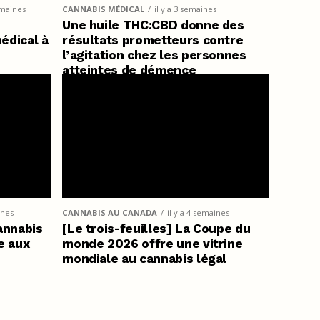
emaines
CANNABIS MÉDICAL
il y a 3 semaines
Une huile THC:CBD donne des
médical à
résultats prometteurs contre
l’agitation chez les personnes
atteintes de démence
ines
CANNABIS AU CANADA
il y a 4 semaines
annabis
[Le trois-feuilles] La Coupe du
e aux
monde 2026 offre une vitrine
mondiale au cannabis légal