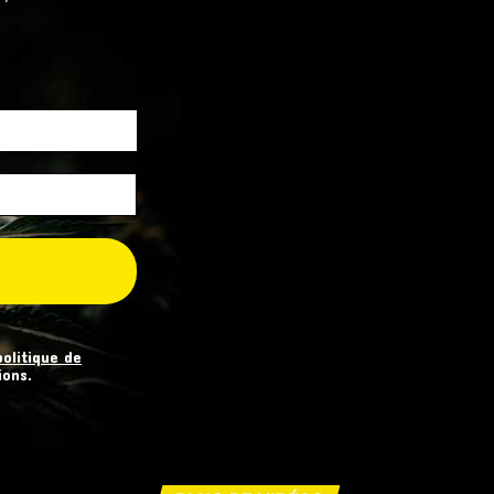
politique de
ions.