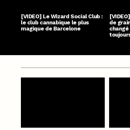
[VIDEO] Le Wizard Social Club :
[VIDEO
le club cannabique le plus
de grai
magique de Barcelone
changé 
toujour