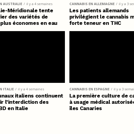
N AUSTRALIE
il y a 4 semaines
CANNABIS EN ALLEMAGNE
il y a 3 s
lie-Méridionale tente
Les patients allemands
fier des variétés de
privilégient le cannabis 
 plus économes en eau
forte teneur en THC
 ITALIE
il y a 4 semaines
CANNABIS EN ESPAGNE
il y a 3 sema
unaux italiens continuent
La première culture de c
ir l’interdiction des
à usage médical autorisé
BD en Italie
îles Canaries