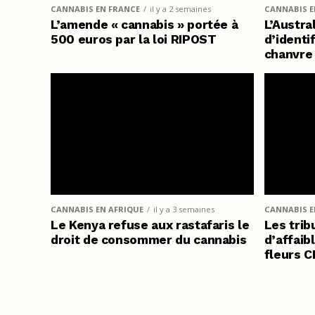
CANNABIS EN FRANCE
il y a 2 semaines
CANNABIS E
L’amende « cannabis » portée à
L’Austra
500 euros par la loi RIPOST
d’identi
chanvre
CANNABIS EN AFRIQUE
il y a 3 semaines
CANNABIS EN
Le Kenya refuse aux rastafaris le
Les trib
droit de consommer du cannabis
d’affaibl
fleurs C