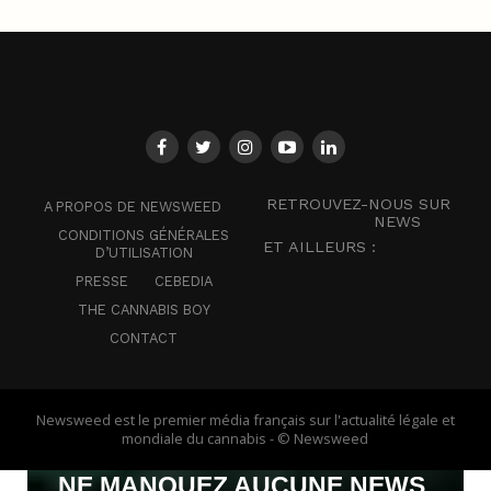
RETROUVEZ-NOUS SUR
A PROPOS DE NEWSWEED
NEWS
CONDITIONS GÉNÉRALES
ET AILLEURS :
D’UTILISATION
PRESSE
CEBEDIA
THE CANNABIS BOY
CONTACT
Newsweed est le premier média français sur l'actualité légale et
mondiale du cannabis - © Newsweed
NE MANQUEZ AUCUNE NEWS,