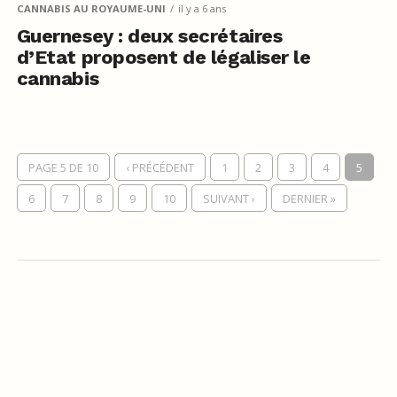
CANNABIS AU ROYAUME-UNI
il y a 6 ans
Guernesey : deux secrétaires
d’Etat proposent de légaliser le
cannabis
PAGE 5 DE 10
‹ PRÉCÉDENT
1
2
3
4
5
6
7
8
9
10
SUIVANT ›
DERNIER »