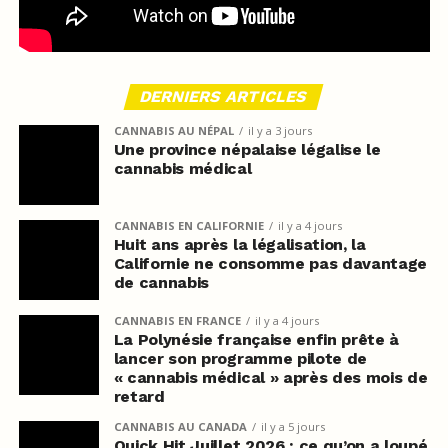
DERNIERS ARTICLES
CANNABIS AU NÉPAL
il y a 3 jours
Une province népalaise légalise le
cannabis médical
CANNABIS EN CALIFORNIE
il y a 4 jours
Huit ans après la légalisation, la
Californie ne consomme pas davantage
de cannabis
CANNABIS EN FRANCE
il y a 4 jours
La Polynésie française enfin prête à
lancer son programme pilote de
« cannabis médical » après des mois de
retard
CANNABIS AU CANADA
il y a 5 jours
Quick Hit Juillet 2026 : ce qu’on a loupé