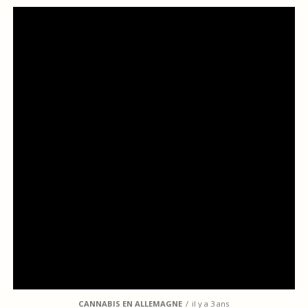
CANNABIS EN ALLEMAGNE
il y a 3 ans