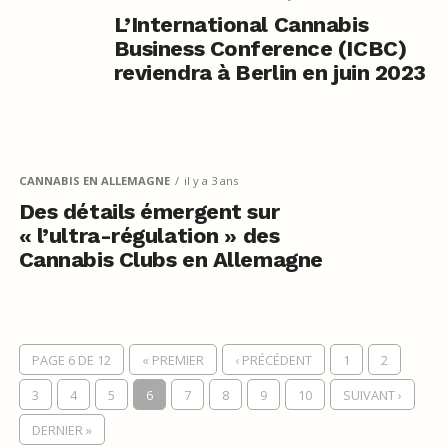
L’International Cannabis
Business Conference (ICBC)
reviendra à Berlin en juin 2023
CANNABIS EN ALLEMAGNE
il y a 3 ans
Des détails émergent sur
« l’ultra-régulation » des
Cannabis Clubs en Allemagne
PAGE 6 DE 12
« PREMIER
‹ PRÉCÉDENT
1
2
3
4
5
6
7
8
9
10
SUIVANT ›
DERNIER »