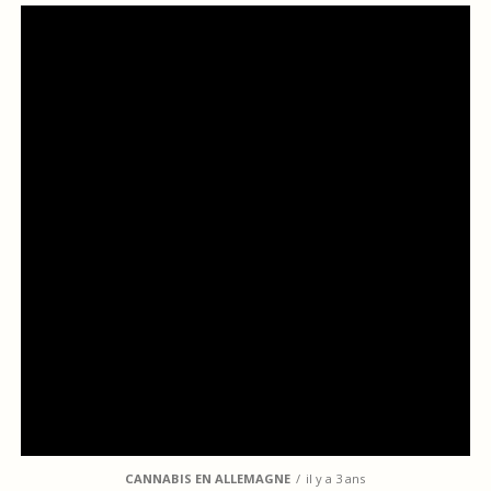
CANNABIS EN ALLEMAGNE
il y a 3 ans