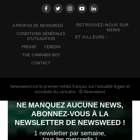
RETROUVEZ-NOUS SUR
A PROPOS DE NEWSWEED
NEWS
CONDITIONS GÉNÉRALES
ET AILLEURS :
D’UTILISATION
PRESSE
CEBEDIA
THE CANNABIS BOY
CONTACT
Newsweed est le premier média français sur l'actualité légale et
mondiale du cannabis - © Newsweed
NE MANQUEZ AUCUNE NEWS,
ABONNEZ-VOUS À LA
NEWSLETTER DE NEWSWEED !
1 newsletter par semaine,
tous les mercredis !