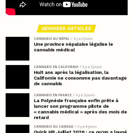
DERNIERS ARTICLES
CANNABIS AU NÉPAL
il y a 2 jours
Une province népalaise légalise le
cannabis médical
CANNABIS EN CALIFORNIE
il y a 3 jours
Huit ans après la légalisation, la
Californie ne consomme pas davantage
de cannabis
CANNABIS EN FRANCE
il y a 3 jours
La Polynésie française enfin prête à
lancer son programme pilote de
« cannabis médical » après des mois de
retard
CANNABIS AU CANADA
il y a 4 jours
Quick Hit Juillet 2026 : ce qu’on a loupé