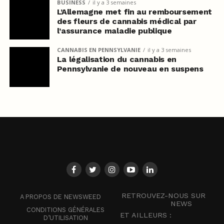
BUSINESS
il y a 3 semaines
L’Allemagne met fin au remboursement
des fleurs de cannabis médical par
l’assurance maladie publique
CANNABIS EN PENNSYLVANIE
il y a 3 semaines
La légalisation du cannabis en
Pennsylvanie de nouveau en suspens
RETROUVEZ-NOUS SUR
A PROPOS DE NEWSWEED
NEWS
CONDITIONS GÉNÉRALES
ET AILLEURS :
D’UTILISATION