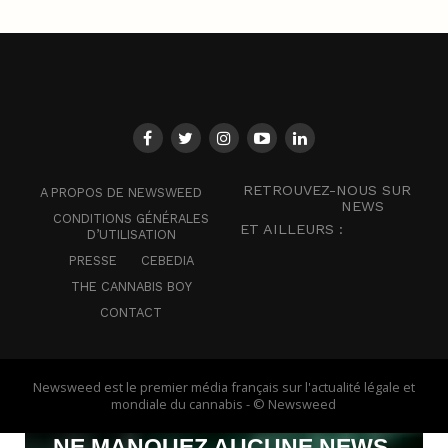
RETROUVEZ-NOUS SUR
A PROPOS DE NEWSWEED
NEWS
CONDITIONS GÉNÉRALES
ET AILLEURS :
D’UTILISATION
PRESSE
CEBEDIA
THE CANNABIS BOY
CONTACT
Newsweed est le premier média français sur l'actualité légale et
mondiale du cannabis - © Newsweed
NE MANQUEZ AUCUNE NEWS,