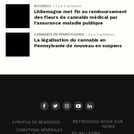
BUSINESS
il y a 3 semaines
L’Allemagne met fin au remboursement
des fleurs de cannabis médical par
l’assurance maladie publique
CANNABIS EN PENNSYLVANIE
il y a 3 semaines
La légalisation du cannabis en
Pennsylvanie de nouveau en suspens
RETROUVEZ-NOUS SUR
A PROPOS DE NEWSWEED
NEWS
CONDITIONS GÉNÉRALES
ET AILLEURS :