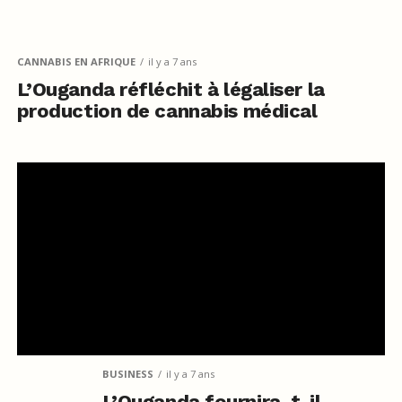
CANNABIS EN AFRIQUE
il y a 7 ans
L’Ouganda réfléchit à légaliser la
production de cannabis médical
BUSINESS
il y a 7 ans
L’Ouganda fournira-t-il