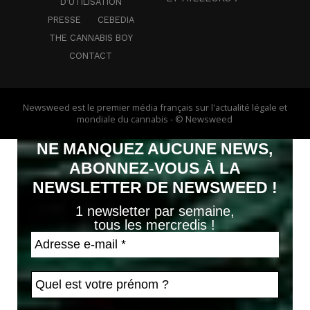
D’UTILISATION
PRESSE
CEBEDIA
THE CANNABIS BOY
CONTACT
Newsweed est le premier média français sur l'actualité légale et
mondiale du cannabis - © Newsweed
NE MANQUEZ AUCUNE NEWS,
ABONNEZ-VOUS À LA
NEWSLETTER DE NEWSWEED !
1 newsletter par semaine,
tous les mercredis !