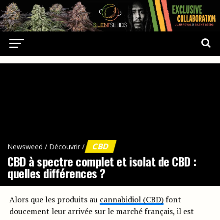
CBD
Newsweed
/
Découvrir
/
CBD à spectre complet et isolat de CBD :
quelles différences ?
Alors que les produits au
cannabidiol (CBD)
font
doucement leur arrivée sur le marché français, il est