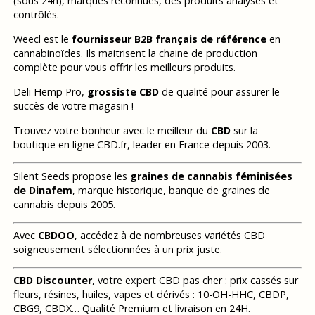
(sous 24h), marques reconnues, des produits analysés et
contrôlés.
Weecl est le
fournisseur B2B français de référence
en
cannabinoïdes. Ils maitrisent la chaine de production
complète pour vous offrir les meilleurs produits.
Deli Hemp Pro,
grossiste CBD
de qualité pour assurer le
succès de votre magasin !
Trouvez votre bonheur avec le meilleur du
CBD
sur la
boutique en ligne CBD.fr, leader en France depuis 2003.
Silent Seeds propose les
graines de cannabis féminisées
de Dinafem
, marque historique, banque de graines de
cannabis depuis 2005.
Avec
CBDOO
, accédez à de nombreuses variétés CBD
soigneusement sélectionnées à un prix juste.
CBD Discounter
, votre expert CBD pas cher : prix cassés sur
fleurs, résines, huiles, vapes et dérivés : 10-OH-HHC, CBDP,
CBG9, CBDX… Qualité Premium et livraison en 24H.