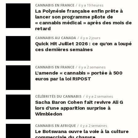
CANNABIS EN FRANCE
il y a 19 heures
La Polynésie française enfin prête à
lancer son programme pilote de
« cannabis médical » après des mois de
retard
CANNABIS AU CANADA
il y a 2 jours
Quick Hit Juillet 2026 : ce qu’on a loupé
ces dernières semaines
CANNABIS EN FRANCE
il y a 2 semaines
L’amende « cannabis » portée à 500
euros par la loi RIPOST
CÉLÉBRITÉS DU CANNABIS
il y a 2 semaines
Sacha Baron Cohen fait revivre Ali G
lors d’une apparition surprise à
Wimbledon
CANNABIS EN AFRIQUE
il y a 2 semaines
Le Botswana ouvre la voie à la culture
commerciale du chanvre