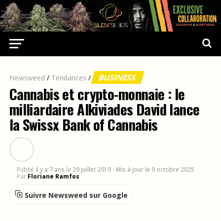
BUSINESS
Newsweed
/
Tendances
/
Cannabis et crypto-monnaie : le
milliardaire Alkiviades David lance
la Swissx Bank of Cannabis
Publié
il y a 7 ans
le
29 juillet 2019
- Mis à jour le 9 octobre 2025
Par
Floriane Ramfos
Suivre Newsweed sur Google