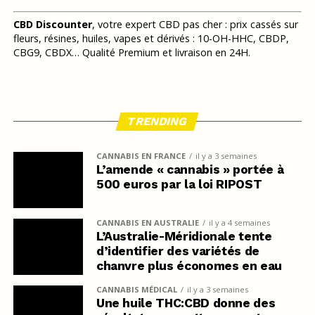
CBD Discounter
, votre expert CBD pas cher : prix cassés sur
fleurs, résines, huiles, vapes et dérivés : 10-OH-HHC, CBDP,
CBG9, CBDX… Qualité Premium et livraison en 24H.
TRENDING
CANNABIS EN FRANCE
il y a 3 semaines
L’amende « cannabis » portée à
500 euros par la loi RIPOST
CANNABIS EN AUSTRALIE
il y a 4 semaines
L’Australie-Méridionale tente
d’identifier des variétés de
chanvre plus économes en eau
CANNABIS MÉDICAL
il y a 3 semaines
Une huile THC:CBD donne des