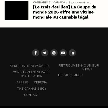
CANNABIS AU CANADA
il y a 4 semaines
[Le trois-feuilles] La Coupe du
monde 2026 offre une vitrine
mondiale au cannabis légal
RETROUVEZ-NOUS SUR
A PROPOS DE NEWSWEED
NEWS
CONDITIONS GÉNÉRALES
ET AILLEURS :
D’UTILISATION
PRESSE
CEBEDIA
THE CANNABIS BOY
CONTACT