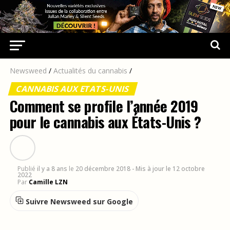
Newsweed
/
Actualités du cannabis
/
CANNABIS AUX ETATS-UNIS
Comment se profile l’année 2019
pour le cannabis aux États-Unis ?
Publié
il y a 8 ans
le
20 décembre 2018
- Mis à jour le 12 octobre
2022
Par
Camille LZN
Suivre Newsweed sur Google