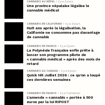
CANNABIS AU NÉPAL
il y a 2 jours
Une province népalaise légalise le
cannabis médical
CANNABIS EN CALIFORNIE
il y a 3 jours
Huit ans après la légalisation, la
Californie ne consomme pas davantage
de cannabis
CANNABIS EN FRANCE
il y a 3 jours
La Polynésie française enfin prête à
lancer son programme pilote de
« cannabis médical » après des mois de
retard
CANNABIS AU CANADA
il y a 4 jours
Quick Hit Juillet 2026 : ce qu’on a loupé
ces dernières semaines
CANNABIS EN FRANCE
il y a 3 semaines
L’amende « cannabis » portée à 500
euros par la loi RIPOST