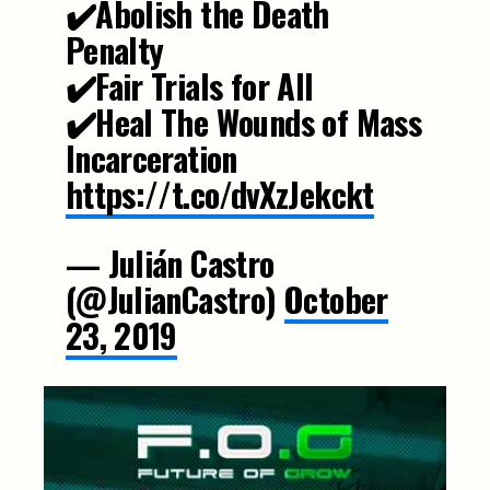
✔️Abolish the Death
Penalty
✔️Fair Trials for All
✔️Heal The Wounds of Mass
Incarceration
https://t.co/dvXzJekckt
— Julián Castro
(@JulianCastro)
October
23, 2019