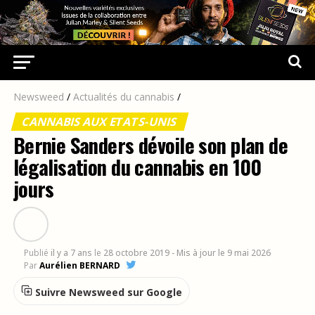
Newsweed
/
Actualités du cannabis
/
CANNABIS AUX ETATS-UNIS
Bernie Sanders dévoile son plan de
légalisation du cannabis en 100
jours
Publié
il y a 7 ans
le
28 octobre 2019
- Mis à jour le 9 mai 2026
Par
Aurélien BERNARD
Suivre Newsweed sur Google