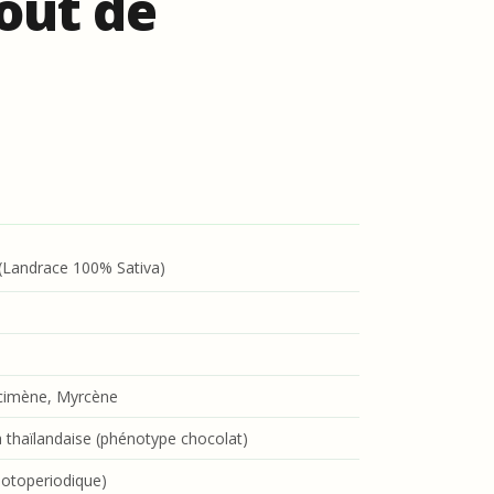
oût de
(Landrace 100% Sativa)
cimène, Myrcène
 thaïlandaise (phénotype chocolat)
hotoperiodique)