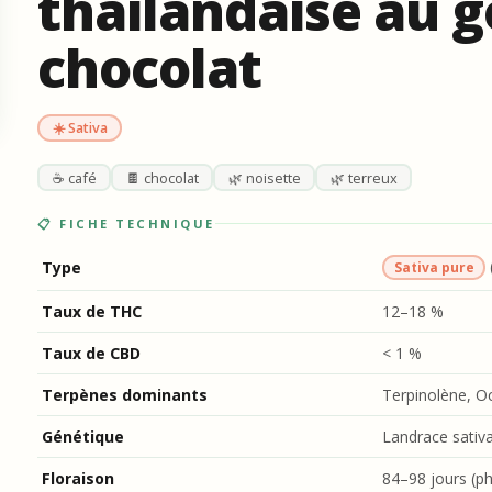
thaïlandaise au g
chocolat
☀️ Sativa
☕ café
🍫 chocolat
🌿 noisette
🌿 terreux
📋 FICHE TECHNIQUE
Type
Sativa pure
Taux de THC
12–18 %
Taux de CBD
< 1 %
Terpènes dominants
Terpinolène, O
Génétique
Landrace sativa
Floraison
84–98 jours (p