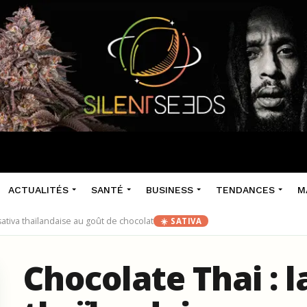
ACTUALITÉS
SANTÉ
BUSINESS
TENDANCES
M
 sativa thaïlandaise au goût de chocolat
☀️ SATIVA
Chocolate Thai : l