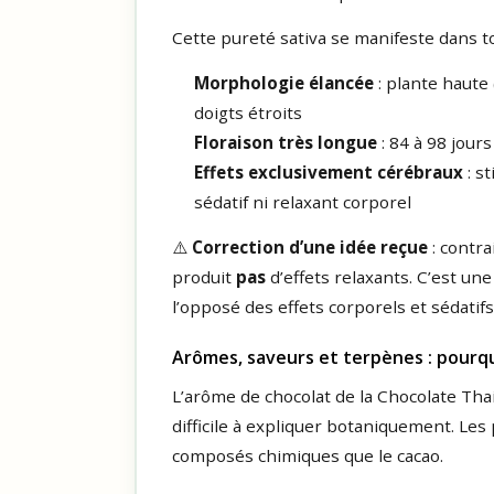
Cette pureté sativa se manifeste dans to
Morphologie élancée
: plante haute 
doigts étroits
Floraison très longue
: 84 à 98 jours
Effets exclusivement cérébraux
: s
sédatif ni relaxant corporel
⚠️
Correction d’une idée reçue
: contra
produit
pas
d’effets relaxants. C’est une
l’opposé des effets corporels et sédatifs
Arômes, saveurs et terpènes : pourquo
L’arôme de chocolat de la Chocolate Thai
difficile à expliquer botaniquement. L
composés chimiques que le cacao.