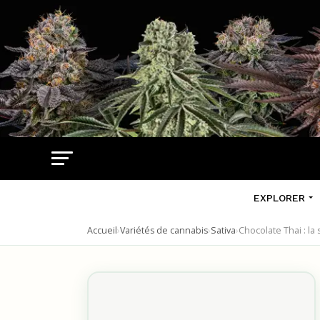
EXPLORER
Accueil
›
Variétés de cannabis
›
Sativa
›
Chocolate Thai : la