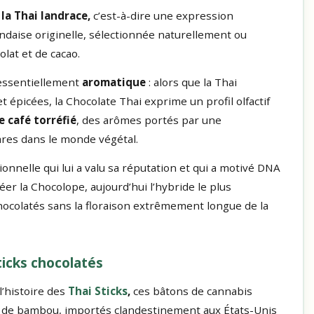
la Thai landrace,
c’est-à-dire une expression
landaise originelle, sélectionnée naturellement ou
at et de cacao.
t essentiellement
aromatique
: alors que la Thai
 épicées, la Chocolate Thai exprime un profil olfactif
e café torréfié
, des arômes portés par une
ares dans le monde végétal.
onnelle qui lui a valu sa réputation et qui a motivé DNA
éer la Chocolope, aujourd’hui l’hybride le plus
ocolatés sans la floraison extrêmement longue de la
Sticks chocolatés
l’histoire des
Thai Sticks
,
ces bâtons de cannabis
es de bambou, importés clandestinement aux États-Unis