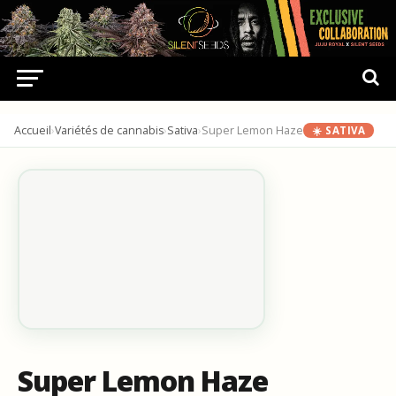
Accueil
›
Variétés de cannabis
›
Sativa
›
Super Lemon Haze
☀️ SATIVA
Super Lemon Haze