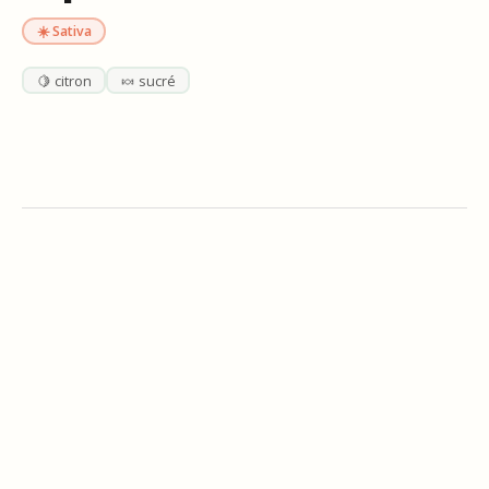
☀️ Sativa
🍋 citron
🍬 sucré