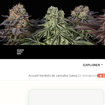
EXPLORER
Accueil
›
Variétés de cannabis
›
Sativa
›
Dr Grinspoon
☀️ 