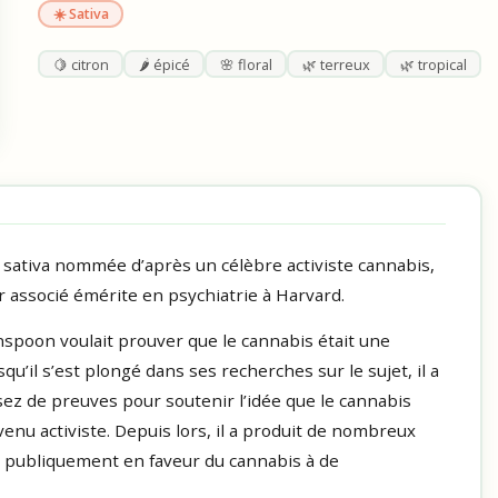
☀️ Sativa
🍋 citron
🌶️ épicé
🌸 floral
🌿 terreux
🌿 tropical
 sativa nommée d’après un célèbre activiste cannabis,
 associé émérite en psychiatrie à Harvard.
nspoon voulait prouver que le cannabis était une
qu’il s’est plongé dans ses recherches sur le sujet, il a
assez de preuves pour soutenir l’idée que le cannabis
enu activiste. Depuis lors, il a produit de nombreux
né publiquement en faveur du cannabis à de