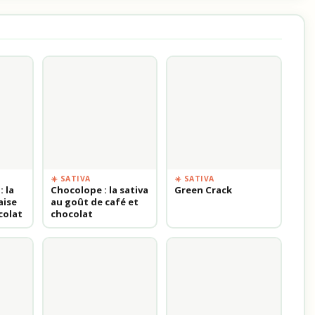
☀️ SATIVA
☀️ SATIVA
: la
Chocolope : la sativa
Green Crack
aise
au goût de café et
colat
chocolat