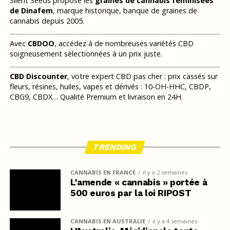
Silent Seeds propose les
graines de cannabis féminisées
de Dinafem
, marque historique, banque de graines de
cannabis depuis 2005.
Avec
CBDOO
, accédez à de nombreuses variétés CBD
soigneusement sélectionnées à un prix juste.
CBD Discounter
, votre expert CBD pas cher : prix cassés sur
fleurs, résines, huiles, vapes et dérivés : 10-OH-HHC, CBDP,
CBG9, CBDX… Qualité Premium et livraison en 24H.
TRENDING
CANNABIS EN FRANCE
il y a 2 semaines
L’amende « cannabis » portée à
500 euros par la loi RIPOST
CANNABIS EN AUSTRALIE
il y a 4 semaines