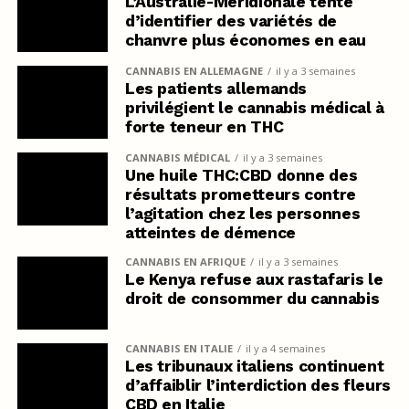
L’Australie-Méridionale tente
d’identifier des variétés de
chanvre plus économes en eau
CANNABIS EN ALLEMAGNE
il y a 3 semaines
Les patients allemands
privilégient le cannabis médical à
forte teneur en THC
CANNABIS MÉDICAL
il y a 3 semaines
Une huile THC:CBD donne des
résultats prometteurs contre
l’agitation chez les personnes
atteintes de démence
CANNABIS EN AFRIQUE
il y a 3 semaines
Le Kenya refuse aux rastafaris le
droit de consommer du cannabis
CANNABIS EN ITALIE
il y a 4 semaines
Les tribunaux italiens continuent
d’affaiblir l’interdiction des fleurs
CBD en Italie