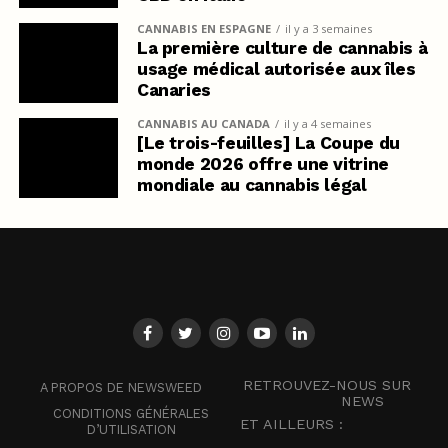
CANNABIS EN ESPAGNE
il y a 3 semaines
La première culture de cannabis à
usage médical autorisée aux îles
Canaries
CANNABIS AU CANADA
il y a 4 semaines
[Le trois-feuilles] La Coupe du
monde 2026 offre une vitrine
mondiale au cannabis légal
RETROUVEZ-NOUS SUR
A PROPOS DE NEWSWEED
NEWS
CONDITIONS GÉNÉRALES
ET AILLEURS :
D’UTILISATION