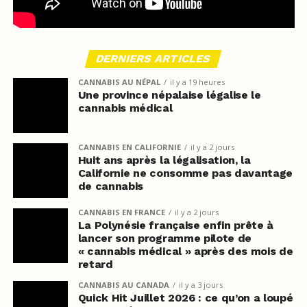
DERNIERS ARTICLES
CANNABIS AU NÉPAL
il y a 19 heures
Une province népalaise légalise le
cannabis médical
CANNABIS EN CALIFORNIE
il y a 2 jours
Huit ans après la légalisation, la
Californie ne consomme pas davantage
de cannabis
CANNABIS EN FRANCE
il y a 2 jours
La Polynésie française enfin prête à
lancer son programme pilote de
« cannabis médical » après des mois de
retard
CANNABIS AU CANADA
il y a 3 jours
Quick Hit Juillet 2026 : ce qu’on a loupé