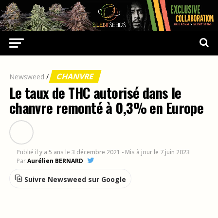
CHANVRE
Newsweed
/
Le taux de THC autorisé dans le
chanvre remonté à 0,3% en Europe
Publié
il y a 5 ans
le
3 décembre 2021
- Mis à jour le 7 juin 2023
Par
Aurélien BERNARD
Suivre Newsweed sur Google