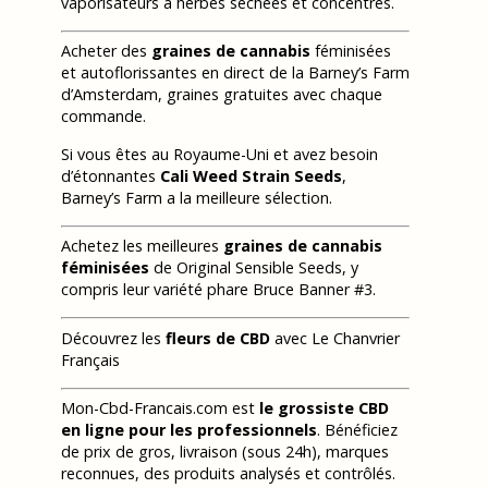
vaporisateurs à herbes séchées et concentrés.
Acheter des
graines de cannabis
féminisées
et autoflorissantes en direct de la Barney’s Farm
d’Amsterdam, graines gratuites avec chaque
commande.
Si vous êtes au Royaume-Uni et avez besoin
d’étonnantes
Cali Weed Strain Seeds
,
Barney’s Farm a la meilleure sélection.
Achetez les meilleures
graines de cannabis
féminisées
de Original Sensible Seeds, y
compris leur variété phare Bruce Banner #3.
Découvrez les
fleurs de CBD
avec Le Chanvrier
Français
Mon-Cbd-Francais.com est
le grossiste CBD
en ligne pour les professionnels
. Bénéficiez
de prix de gros, livraison (sous 24h), marques
reconnues, des produits analysés et contrôlés.