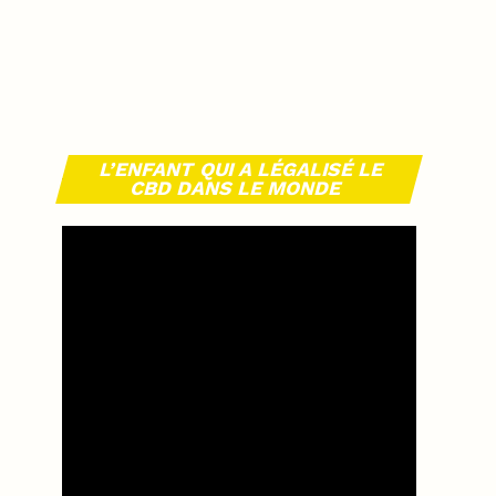
L’ENFANT QUI A LÉGALISÉ LE
CBD DANS LE MONDE