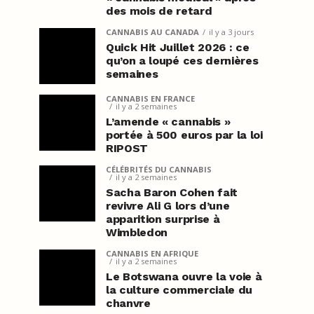
des mois de retard
CANNABIS AU CANADA
il y a 3 jours
Quick Hit Juillet 2026 : ce
qu’on a loupé ces dernières
semaines
CANNABIS EN FRANCE
il y a 2 semaines
L’amende « cannabis »
portée à 500 euros par la loi
RIPOST
CÉLÉBRITÉS DU CANNABIS
il y a 2 semaines
Sacha Baron Cohen fait
revivre Ali G lors d’une
apparition surprise à
Wimbledon
CANNABIS EN AFRIQUE
il y a 2 semaines
Le Botswana ouvre la voie à
la culture commerciale du
chanvre