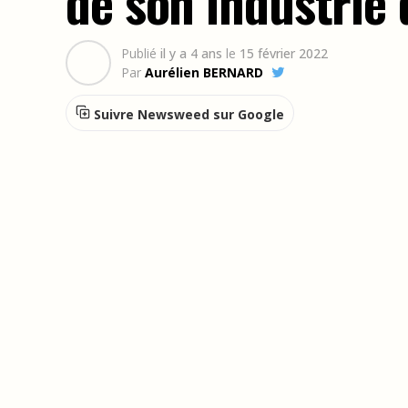
de son industrie
Publié
il y a 4 ans
le
15 février 2022
Par
Aurélien BERNARD
Suivre Newsweed sur Google