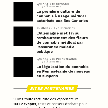
CANNABIS EN ESPAGNE
il y a 3 semaines
La première culture de
cannabis à usage médical
autorisée aux îles Canaries
BUSINESS
il y a 3 semaines
L’Allemagne met fin au
remboursement des fleurs
de cannabis médical par
l’assurance maladie
publique
CANNABIS EN PENNSYLVANIE
il y a 3 semaines
La légalisation du cannabis
en Pennsylvanie de nouveau
en suspens
SITES PARTENAIRES
Suivez toute l’actualité des vaporisateurs
sur
LesVapos
, tests et conseils d’achats pour