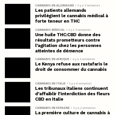
CANNABIS EN ALLEMAGNE
il y a 3 semaines
Les patients allemands
privilégient le cannabis médical à
forte teneur en THC
CANNABIS MÉDICAL
il y a 3 semaines
Une huile THC:CBD donne des
résultats prometteurs contre
l’agitation chez les personnes
atteintes de démence
CANNABIS EN AFRIQUE
il y a 3 semaines
Le Kenya refuse aux rastafaris le
droit de consommer du cannabis
CANNABIS EN ITALIE
il y a 4 semaines
Les tribunaux italiens continuent
d’affaiblir l’interdiction des fleurs
CBD en Italie
CANNABIS EN ESPAGNE
il y a 2 semaines
La première culture de cannabis à