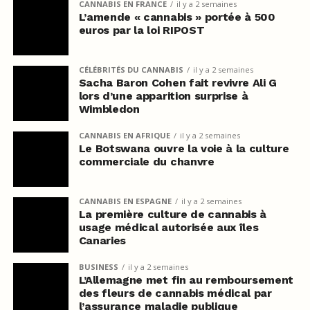
CANNABIS EN FRANCE
il y a 2 semaines
L’amende « cannabis » portée à 500
euros par la loi RIPOST
CÉLÉBRITÉS DU CANNABIS
il y a 2 semaines
Sacha Baron Cohen fait revivre Ali G
lors d’une apparition surprise à
Wimbledon
CANNABIS EN AFRIQUE
il y a 2 semaines
Le Botswana ouvre la voie à la culture
commerciale du chanvre
CANNABIS EN ESPAGNE
il y a 2 semaines
La première culture de cannabis à
usage médical autorisée aux îles
Canaries
BUSINESS
il y a 2 semaines
L’Allemagne met fin au remboursement
des fleurs de cannabis médical par
l’assurance maladie publique