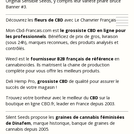
Original Sensible Seeds, y compris leur variété phare Bruce
Banner #3.
Découvrez les
fleurs de CBD
avec Le Chanvrier Français
Mon-Cbd-Francais.com est
le grossiste CBD en ligne pour
les professionnels
. Bénéficiez de prix de gros, livraison
(sous 24h), marques reconnues, des produits analysés et
contrôlés.
Weecl est le
fournisseur B2B français de référence
en
cannabinoïdes. Ils maitrisent la chaine de production
complète pour vous offrir les meilleurs produits.
Deli Hemp Pro,
grossiste CBD
de qualité pour assurer le
succès de votre magasin !
Trouvez votre bonheur avec le meilleur du
CBD
sur la
boutique en ligne CBD.fr, leader en France depuis 2003.
Silent Seeds propose les
graines de cannabis féminisées
de Dinafem
, marque historique, banque de graines de
cannabis depuis 2005.