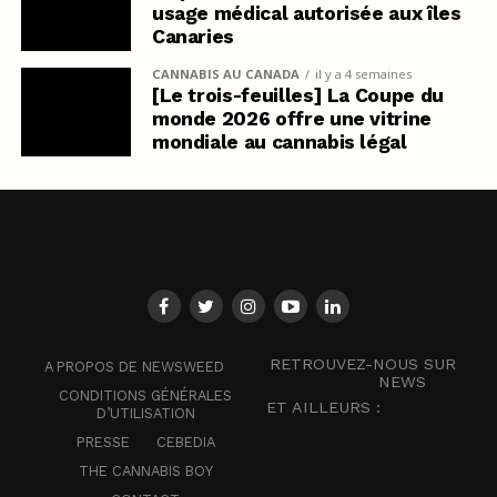
usage médical autorisée aux îles
Canaries
CANNABIS AU CANADA
il y a 4 semaines
[Le trois-feuilles] La Coupe du
monde 2026 offre une vitrine
mondiale au cannabis légal
RETROUVEZ-NOUS SUR
A PROPOS DE NEWSWEED
NEWS
CONDITIONS GÉNÉRALES
ET AILLEURS :
D’UTILISATION
PRESSE
CEBEDIA
THE CANNABIS BOY