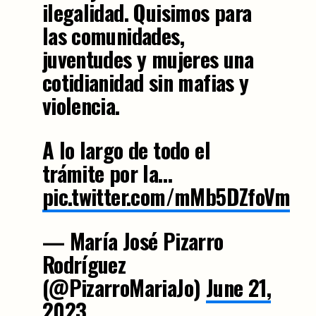
ilegalidad. Quisimos para
las comunidades,
juventudes y mujeres una
cotidianidad sin mafias y
violencia.
A lo largo de todo el
trámite por la…
pic.twitter.com/mMb5DZfoVm
— María José Pizarro
Rodríguez
(@PizarroMariaJo)
June 21,
2023