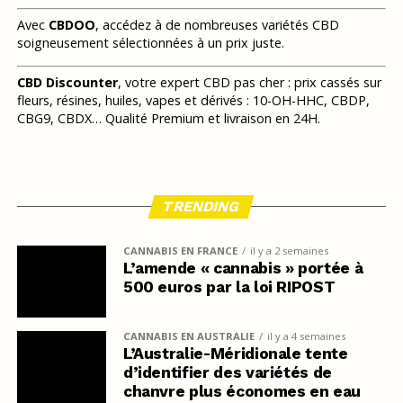
Avec
CBDOO
, accédez à de nombreuses variétés CBD
soigneusement sélectionnées à un prix juste.
CBD Discounter
, votre expert CBD pas cher : prix cassés sur
fleurs, résines, huiles, vapes et dérivés : 10-OH-HHC, CBDP,
CBG9, CBDX… Qualité Premium et livraison en 24H.
TRENDING
CANNABIS EN FRANCE
il y a 2 semaines
L’amende « cannabis » portée à
500 euros par la loi RIPOST
CANNABIS EN AUSTRALIE
il y a 4 semaines
L’Australie-Méridionale tente
d’identifier des variétés de
chanvre plus économes en eau