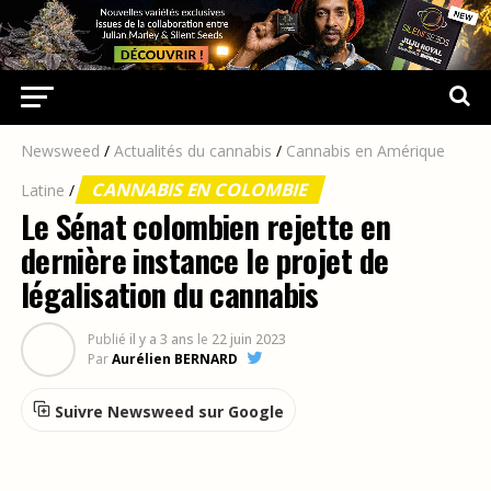
Newsweed
/
Actualités du cannabis
/
Cannabis en Amérique
CANNABIS EN COLOMBIE
Latine
/
Le Sénat colombien rejette en
dernière instance le projet de
légalisation du cannabis
Publié
il y a 3 ans
le
22 juin 2023
Par
Aurélien BERNARD
Suivre Newsweed sur Google