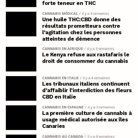
forte teneur en THC
CANNABIS MÉDICAL
il y a 3 semaines
Une huile THC:CBD donne des
résultats prometteurs contre
l’agitation chez les personnes
atteintes de démence
CANNABIS EN AFRIQUE
il y a 3 semaines
Le Kenya refuse aux rastafaris le
droit de consommer du cannabis
CANNABIS EN ITALIE
il y a 4 semaines
Les tribunaux italiens continuent
d’affaiblir l’interdiction des fleurs
CBD en Italie
CANNABIS EN ESPAGNE
il y a 3 semaines
La première culture de cannabis à
usage médical autorisée aux îles
Canaries
CANNABIS AU CANADA
il y a 4 semaines