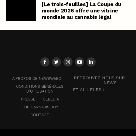
[Le trois-feuilles] La Coupe du
monde 2026 offre une vitrine
mondiale au cannabis légal
RETROUVEZ-NOUS SUR
A PROPOS DE NEWSWEED
NEWS
CONDITIONS GÉNÉRALES
ET AILLEURS :
D’UTILISATION
PRESSE
CEBEDIA
THE CANNABIS BOY
CONTACT