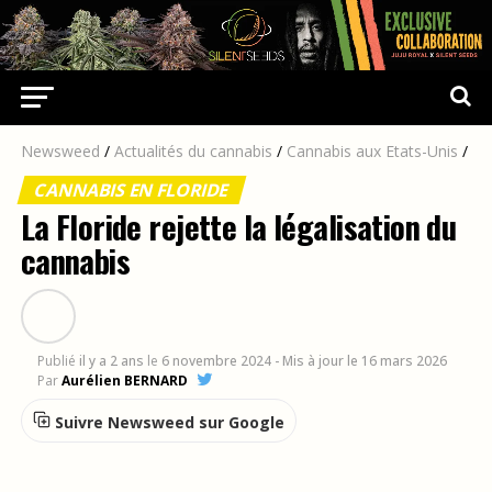
Newsweed
/
Actualités du cannabis
/
Cannabis aux Etats-Unis
/
CANNABIS EN FLORIDE
La Floride rejette la légalisation du
cannabis
Publié
il y a 2 ans
le
6 novembre 2024
- Mis à jour le 16 mars 2026
Par
Aurélien BERNARD
Suivre Newsweed sur Google