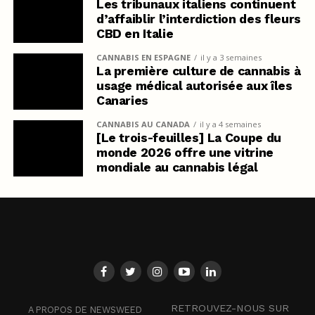
Les tribunaux italiens continuent
d’affaiblir l’interdiction des fleurs
CBD en Italie
CANNABIS EN ESPAGNE
il y a 3 semaines
La première culture de cannabis à
usage médical autorisée aux îles
Canaries
CANNABIS AU CANADA
il y a 4 semaines
[Le trois-feuilles] La Coupe du
monde 2026 offre une vitrine
mondiale au cannabis légal
RETROUVEZ-NOUS SUR
A PROPOS DE NEWSWEED