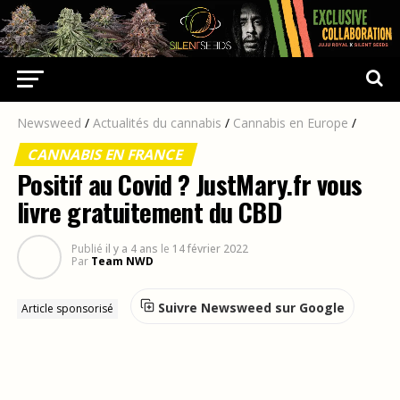
Newsweed
/
Actualités du cannabis
/
Cannabis en Europe
/
CANNABIS EN FRANCE
Positif au Covid ? JustMary.fr vous
livre gratuitement du CBD
Publié
il y a 4 ans
le
14 février 2022
Par
Team NWD
Suivre Newsweed sur Google
Article sponsorisé