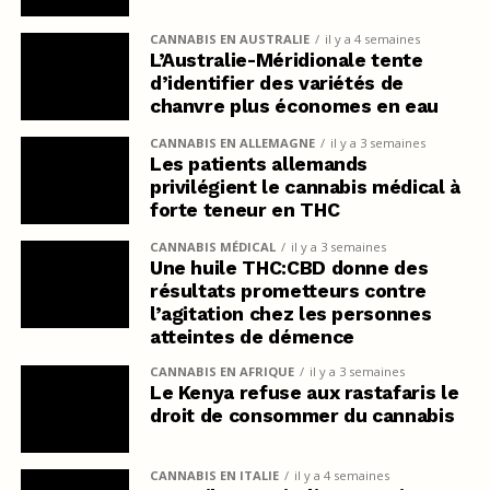
CANNABIS EN AUSTRALIE
il y a 4 semaines
L’Australie-Méridionale tente
d’identifier des variétés de
chanvre plus économes en eau
CANNABIS EN ALLEMAGNE
il y a 3 semaines
Les patients allemands
privilégient le cannabis médical à
forte teneur en THC
CANNABIS MÉDICAL
il y a 3 semaines
Une huile THC:CBD donne des
résultats prometteurs contre
l’agitation chez les personnes
atteintes de démence
CANNABIS EN AFRIQUE
il y a 3 semaines
Le Kenya refuse aux rastafaris le
droit de consommer du cannabis
CANNABIS EN ITALIE
il y a 4 semaines