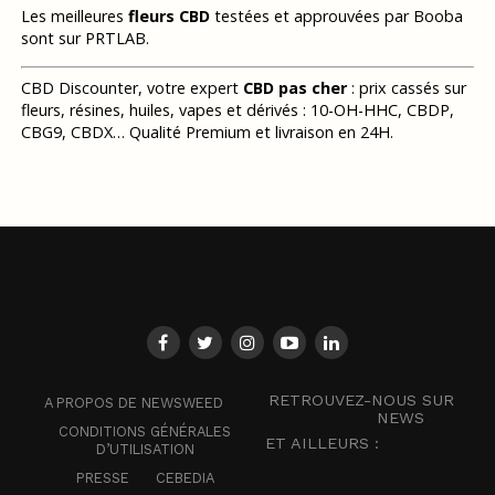
Les meilleures
fleurs CBD
testées et approuvées par Booba
sont sur PRTLAB.
CBD Discounter, votre expert
CBD pas cher
: prix cassés sur
fleurs, résines, huiles, vapes et dérivés : 10-OH-HHC, CBDP,
CBG9, CBDX… Qualité Premium et livraison en 24H.
RETROUVEZ-NOUS SUR
A PROPOS DE NEWSWEED
NEWS
CONDITIONS GÉNÉRALES
ET AILLEURS :
D’UTILISATION
PRESSE
CEBEDIA