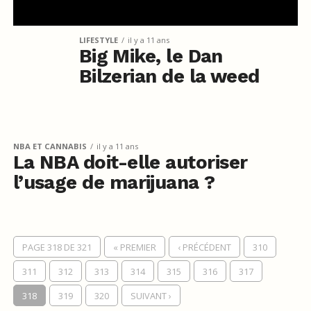
LIFESTYLE
il y a 11 ans
Big Mike, le Dan
Bilzerian de la weed
NBA ET CANNABIS
il y a 11 ans
La NBA doit-elle autoriser
l’usage de marijuana ?
PAGE 318 DE 321
« PREMIER
‹ PRÉCÉDENT
310
311
312
313
314
315
316
317
318
319
320
SUIVANT ›