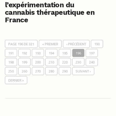
l’expérimentation du
cannabis thérapeutique en
France
PAGE 196 DE 321
« PREMIER
‹ PRÉCÉDENT
190
191
192
193
194
195
196
197
198
199
200
210
220
230
240
250
260
270
280
290
SUIVANT ›
DERNIER »