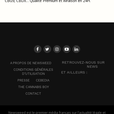
CBG9, CBDX… Qualité Premium et livraison en 24H.
RETROUVEZ-NOUS SUR
A PROPOS DE NEWSWEED
NEWS
CONDITIONS GÉNÉRALES
ET AILLEURS :
D’UTILISATION
PRESSE
CEBEDIA
THE CANNABIS BOY
CONTACT
Newsweed est le premier média français sur l'actualité légale et