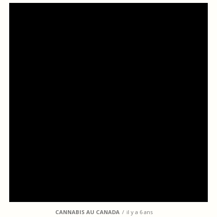
CANNABIS AU CANADA
il y a 6 ans