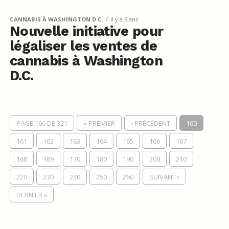
CANNABIS À WASHINGTON D.C.
il y a 6 ans
Nouvelle initiative pour
légaliser les ventes de
cannabis à Washington
D.C.
PAGE 160 DE 321
« PREMIER
‹ PRÉCÉDENT
160
161
162
163
164
165
166
167
168
169
170
180
190
200
210
220
230
240
250
260
SUIVANT ›
DERNIER »