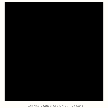
CANNABIS AUX ETATS-UNIS
il y a 6 ans