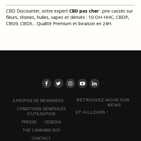
CBD Discounter, votre expert
CBD pas cher
: prix cassés sur
fleurs, résines, huiles, vapes et dérivés : 10-OH-HHC, CBDP,
CBG9, CBDX… Qualité Premium et livraison en 24H.
RETROUVEZ-NOUS SUR
A PROPOS DE NEWSWEED
NEWS
CONDITIONS GÉNÉRALES
ET AILLEURS :
D’UTILISATION
PRESSE
CEBEDIA
THE CANNABIS BOY
CONTACT