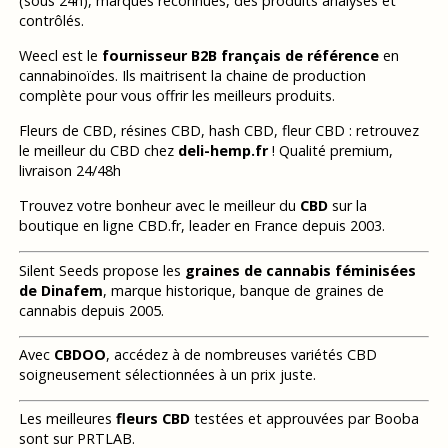
(sous 24h), marques reconnues, des produits analysés et
contrôlés.
Weecl est le
fournisseur B2B français de référence
en
cannabinoïdes. Ils maitrisent la chaine de production
complète pour vous offrir les meilleurs produits.
Fleurs de CBD, résines CBD, hash CBD, fleur CBD : retrouvez
le meilleur du CBD chez
deli-hemp.fr
! Qualité premium,
livraison 24/48h
Trouvez votre bonheur avec le meilleur du
CBD
sur la
boutique en ligne CBD.fr, leader en France depuis 2003.
Silent Seeds propose les
graines de cannabis féminisées
de Dinafem
, marque historique, banque de graines de
cannabis depuis 2005.
Avec
CBDOO
, accédez à de nombreuses variétés CBD
soigneusement sélectionnées à un prix juste.
Les meilleures
fleurs CBD
testées et approuvées par Booba
sont sur PRTLAB.