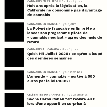
CANNABIS EN CALIFORNIE
il y a 2 jours
Huit ans après la légalisation, la
Californie ne consomme pas davantage
de cannabis
CANNABIS EN FRANCE
il y a 2 jours
La Polynésie française enfin prête à
lancer son programme pilote de
« cannabis médical » après des mois de
retard
CANNABIS AU CANADA
il y a 3 jours
Quick Hit Juillet 2026 : ce qu’on a loupé
ces dernières semaines
CANNABIS EN FRANCE
il y a 2 semaines
L’amende « cannabis » portée à 500
euros par la loi RIPOST
CÉLÉBRITÉS DU CANNABIS
il y a 2 semaines
Sacha Baron Cohen fait revivre Ali G
lors d’une apparition surprise à