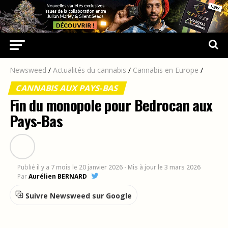
Newsweed
/
Actualités du cannabis
/
Cannabis en Europe
/
CANNABIS AUX PAYS-BAS
Fin du monopole pour Bedrocan aux
Pays-Bas
Publié
il y a 7 mois
le
20 janvier 2026
- Mis à jour le 3 mars 2026
Par
Aurélien BERNARD
Suivre Newsweed sur Google