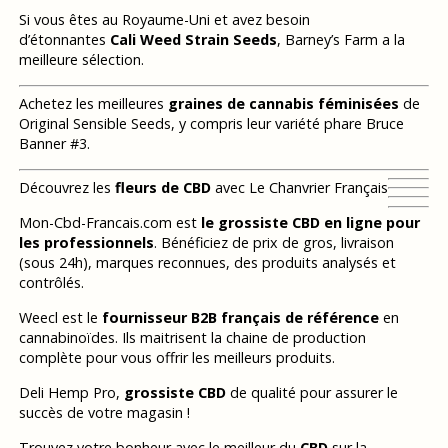
Si vous êtes au Royaume-Uni et avez besoin
d’étonnantes
Cali Weed Strain Seeds
, Barney’s Farm a la
meilleure sélection.
Achetez les meilleures
graines de cannabis féminisées
de
Original Sensible Seeds, y compris leur variété phare Bruce
Banner #3.
Découvrez les
fleurs de CBD
avec Le Chanvrier Français
Mon-Cbd-Francais.com est
le grossiste CBD en ligne pour
les professionnels
. Bénéficiez de prix de gros, livraison
(sous 24h), marques reconnues, des produits analysés et
contrôlés.
Weecl est le
fournisseur B2B français de référence
en
cannabinoïdes. Ils maitrisent la chaine de production
complète pour vous offrir les meilleurs produits.
Deli Hemp Pro,
grossiste CBD
de qualité pour assurer le
succès de votre magasin !
Trouvez votre bonheur avec le meilleur du
CBD
sur la