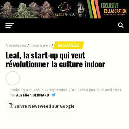
BUSINESS
Newsweed
/
Tendances
/
Leaf, la start-up qui veut
révolutionner la culture indoor
Publié
il y a 11 ans
le
24 septembre 2015
- Mis à jour le 25 avril 2023
Par
Aurélien BERNARD
Suivre Newsweed sur Google