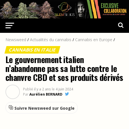
Newsweed
/
Actualités du cannabis
/
Cannabis en Europe
/
CANNABIS EN ITALIE
Le gouvernement italien
n’abandonne pas sa lutte contre le
chanvre CBD et ses produits dérivés
Publié
il y a 2 ans
le
4 juin 2024
Par
Aurélien BERNARD
Suivre Newsweed sur Google