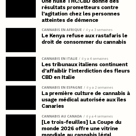
Une huile THC:CBD donne des
résultats prometteurs contre
l’agitation chez les personnes
atteintes de démence
CANNABIS EN AFRIQUE
il y a 3 semaines
Le Kenya refuse aux rastafaris le
droit de consommer du cannabis
CANNABIS EN ITALIE
il y a 4 semaines
Les tribunaux italiens continuent
d’affaiblir l’interdiction des fleurs
CBD en Italie
CANNABIS EN ESPAGNE
il y a 2 semaines
La première culture de cannabis à
usage médical autorisée aux îles
Canaries
CANNABIS AU CANADA
il y a 4 semaines
[Le trois-feuilles] La Coupe du
monde 2026 offre une vitrine
mondiale au cannabis légal