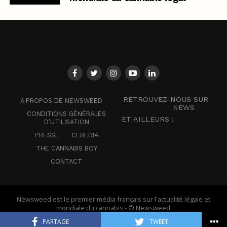
RETROUVEZ-NOUS SUR
A PROPOS DE NEWSWEED
NEWS
CONDITIONS GÉNÉRALES
ET AILLEURS :
D’UTILISATION
PRESSE
CEBEDIA
THE CANNABIS BOY
CONTACT
Newsweed est le premier média français sur l'actualité légale et
mondiale du cannabis - © Newsweed
PARTAGE
TWEET
Français