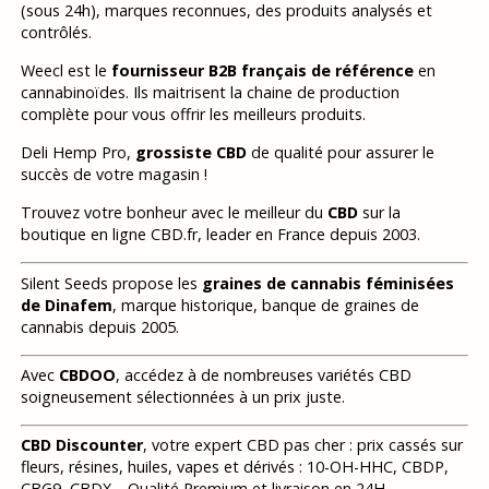
(sous 24h), marques reconnues, des produits analysés et
contrôlés.
Weecl est le
fournisseur B2B français de référence
en
cannabinoïdes. Ils maitrisent la chaine de production
complète pour vous offrir les meilleurs produits.
Deli Hemp Pro,
grossiste CBD
de qualité pour assurer le
succès de votre magasin !
Trouvez votre bonheur avec le meilleur du
CBD
sur la
boutique en ligne CBD.fr, leader en France depuis 2003.
Silent Seeds propose les
graines de cannabis féminisées
de Dinafem
, marque historique, banque de graines de
cannabis depuis 2005.
Avec
CBDOO
, accédez à de nombreuses variétés CBD
soigneusement sélectionnées à un prix juste.
CBD Discounter
, votre expert CBD pas cher : prix cassés sur
fleurs, résines, huiles, vapes et dérivés : 10-OH-HHC, CBDP,
CBG9, CBDX… Qualité Premium et livraison en 24H.