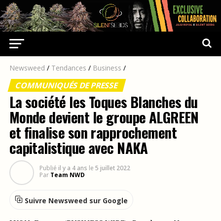
Newsweed
/
Tendances
/
Business
/
COMMUNIQUÉS DE PRESSE
La société les Toques Blanches du
Monde devient le groupe ALGREEN
et finalise son rapprochement
capitalistique avec NAKA
Publié
il y a 4 ans
le
5 juillet 2022
Par
Team NWD
Suivre Newsweed sur Google