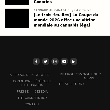
Canaries
CANNABIS AU CANADA
il y a 4 semaines
[Le trois-feuilles] La Coupe du
monde 2026 offre une vitrine
mondiale au cannabis légal
RETROUVEZ-NOUS SUR
A PROPOS DE NEWSWEED
NEWS
CONDITIONS GÉNÉRALES
ET AILLEURS :
D’UTILISATION
PRESSE
CEBEDIA
THE CANNABIS BOY
CONTACT