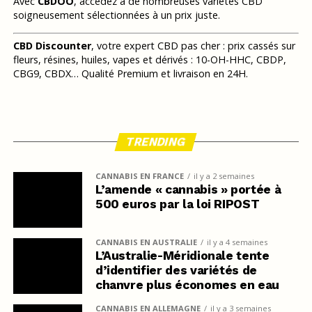
Avec
CBDOO
, accédez à de nombreuses variétés CBD
soigneusement sélectionnées à un prix juste.
CBD Discounter
, votre expert CBD pas cher : prix cassés sur
fleurs, résines, huiles, vapes et dérivés : 10-OH-HHC, CBDP,
CBG9, CBDX… Qualité Premium et livraison en 24H.
TRENDING
CANNABIS EN FRANCE
il y a 2 semaines
L’amende « cannabis » portée à
500 euros par la loi RIPOST
CANNABIS EN AUSTRALIE
il y a 4 semaines
L’Australie-Méridionale tente
d’identifier des variétés de
chanvre plus économes en eau
CANNABIS EN ALLEMAGNE
il y a 3 semaines