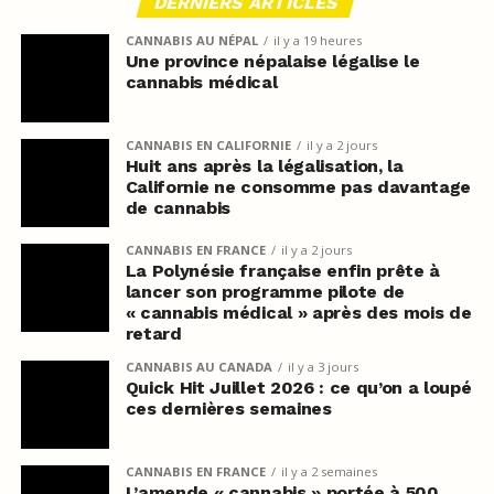
DERNIERS ARTICLES
CANNABIS AU NÉPAL
il y a 19 heures
Une province népalaise légalise le
cannabis médical
CANNABIS EN CALIFORNIE
il y a 2 jours
Huit ans après la légalisation, la
Californie ne consomme pas davantage
de cannabis
CANNABIS EN FRANCE
il y a 2 jours
La Polynésie française enfin prête à
lancer son programme pilote de
« cannabis médical » après des mois de
retard
CANNABIS AU CANADA
il y a 3 jours
Quick Hit Juillet 2026 : ce qu’on a loupé
ces dernières semaines
CANNABIS EN FRANCE
il y a 2 semaines
L’amende « cannabis » portée à 500