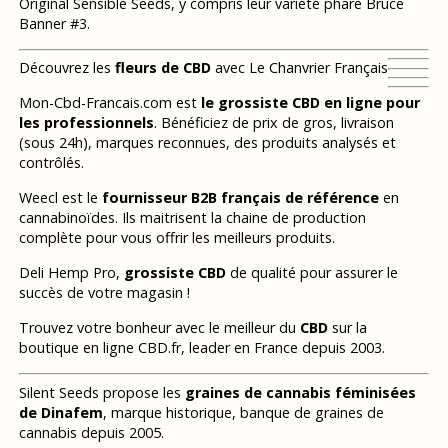
Original Sensible Seeds, y compris leur variété phare Bruce
Banner #3.
Découvrez les
fleurs de CBD
avec Le Chanvrier Français
Mon-Cbd-Francais.com est
le grossiste CBD en ligne pour
les professionnels
. Bénéficiez de prix de gros, livraison
(sous 24h), marques reconnues, des produits analysés et
contrôlés.
Weecl est le
fournisseur B2B français de référence
en
cannabinoïdes. Ils maitrisent la chaine de production
complète pour vous offrir les meilleurs produits.
Deli Hemp Pro,
grossiste CBD
de qualité pour assurer le
succès de votre magasin !
Trouvez votre bonheur avec le meilleur du
CBD
sur la
boutique en ligne CBD.fr, leader en France depuis 2003.
Silent Seeds propose les
graines de cannabis féminisées
de Dinafem
, marque historique, banque de graines de
cannabis depuis 2005.