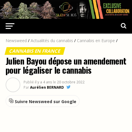
Newsweed
/
Actualités du cannabis
/
Cannabis en Europe
/
CANNABIS EN FRANCE
Julien Bayou dépose un amendement
pour légaliser le cannabis
Publié
il y a 4 ans
le
20 octobre 2022
Par
Aurélien BERNARD
Suivre Newsweed sur Google