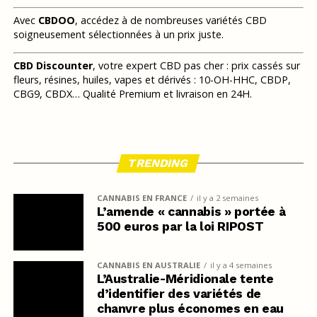
Avec
CBDOO
, accédez à de nombreuses variétés CBD
soigneusement sélectionnées à un prix juste.
CBD Discounter
, votre expert CBD pas cher : prix cassés sur
fleurs, résines, huiles, vapes et dérivés : 10-OH-HHC, CBDP,
CBG9, CBDX… Qualité Premium et livraison en 24H.
TRENDING
CANNABIS EN FRANCE
il y a 2 semaines
L’amende « cannabis » portée à
500 euros par la loi RIPOST
CANNABIS EN AUSTRALIE
il y a 4 semaines
L’Australie-Méridionale tente
d’identifier des variétés de
chanvre plus économes en eau