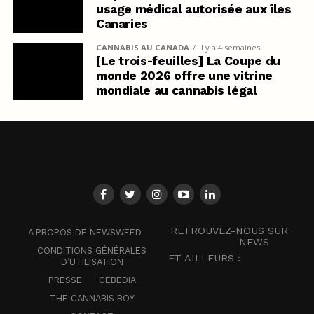
usage médical autorisée aux îles
Canaries
CANNABIS AU CANADA
il y a 4 semaines
[Le trois-feuilles] La Coupe du
monde 2026 offre une vitrine
mondiale au cannabis légal
RETROUVEZ-NOUS SUR
A PROPOS DE NEWSWEED
NEWS
CONDITIONS GÉNÉRALES
ET AILLEURS :
D’UTILISATION
PRESSE
CEBEDIA
THE CANNABIS BOY