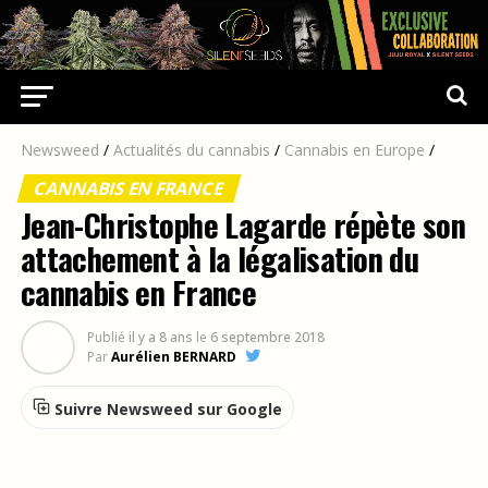
Newsweed
/
Actualités du cannabis
/
Cannabis en Europe
/
CANNABIS EN FRANCE
Jean-Christophe Lagarde répète son
attachement à la légalisation du
cannabis en France
Publié
il y a 8 ans
le
6 septembre 2018
Par
Aurélien BERNARD
Suivre Newsweed sur Google