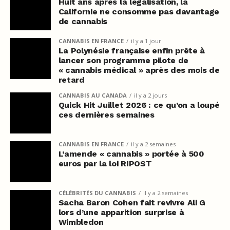
Huit ans après la légalisation, la
Californie ne consomme pas davantage
de cannabis
CANNABIS EN FRANCE
il y a 1 jour
La Polynésie française enfin prête à
lancer son programme pilote de
« cannabis médical » après des mois de
retard
CANNABIS AU CANADA
il y a 2 jours
Quick Hit Juillet 2026 : ce qu’on a loupé
ces dernières semaines
CANNABIS EN FRANCE
il y a 2 semaines
L’amende « cannabis » portée à 500
euros par la loi RIPOST
CÉLÉBRITÉS DU CANNABIS
il y a 2 semaines
Sacha Baron Cohen fait revivre Ali G
lors d’une apparition surprise à
Wimbledon