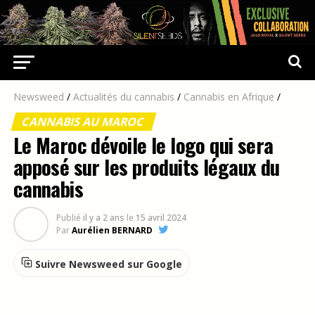
Newsweed
/
Actualités du cannabis
/
Cannabis en Afrique
/
CANNABIS AU MAROC
Le Maroc dévoile le logo qui sera
apposé sur les produits légaux du
cannabis
Publié
il y a 2 ans
le
15 avril 2024
Par
Aurélien BERNARD
Suivre Newsweed sur Google