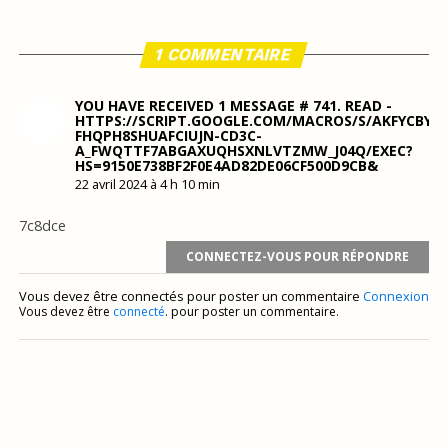
1 COMMENTAIRE
YOU HAVE RECEIVED 1 MESSAGE # 741. READ -
HTTPS://SCRIPT.GOOGLE.COM/MACROS/S/AKFYCBY
FHQPH8SHUAFCIUJN-CD3C-
A_FWQTTF7ABGAXUQHSXNLVTZMW_J04Q/EXEC?
HS=9150E738BF2F0E4AD82DE06CF500D9CB&
22 avril 2024 à 4 h 10 min
7c8dce
CONNECTEZ-VOUS POUR RÉPONDRE
Vous devez être connectés pour poster un commentaire
Connexion
Vous devez être
connecté
. pour poster un commentaire.