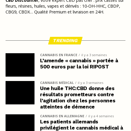
CBD Discounter
, votre expert CBD pas cher : prix cassés sur
fleurs, résines, huiles, vapes et dérivés : 10-OH-HHC, CBDP,
CBG9, CBDX… Qualité Premium et livraison en 24H.
TRENDING
CANNABIS EN FRANCE
il y a 3 semaines
L’amende « cannabis » portée à
500 euros par la loi RIPOST
CANNABIS MÉDICAL
il y a 3 semaines
Une huile THC:CBD donne des
résultats prometteurs contre
l’agitation chez les personnes
atteintes de démence
CANNABIS EN ALLEMAGNE
il y a 4 semaines
Les patients allemands
privilégient le cannabis médical à