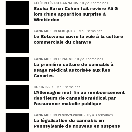
CÉLÉBRITÉS DU CANNABIS
il y a 3 semaines
Sacha Baron Cohen fait revivre Ali G
lors d’une apparition surprise à
Wimbledon
CANNABIS EN AFRIQUE
il y a 3 semaines
Le Botswana ouvre la voie à la culture
commerciale du chanvre
CANNABIS EN ESPAGNE
il y a 3 semaines
La première culture de cannabis à
usage médical autorisée aux îles
Canaries
BUSINESS
il y a 3 semaines
L’Allemagne met fin au remboursement
des fleurs de cannabis médical par
l’assurance maladie publique
CANNABIS EN PENNSYLVANIE
il y a 3 semaines
La légalisation du cannabis en
Pennsylvanie de nouveau en suspens