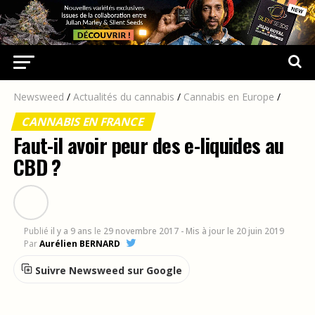
Newsweed
/
Actualités du cannabis
/
Cannabis en Europe
/
CANNABIS EN FRANCE
Faut-il avoir peur des e-liquides au
CBD ?
Publié
il y a 9 ans
le
29 novembre 2017
- Mis à jour le 20 juin 2019
Par
Aurélien BERNARD
Suivre Newsweed sur Google