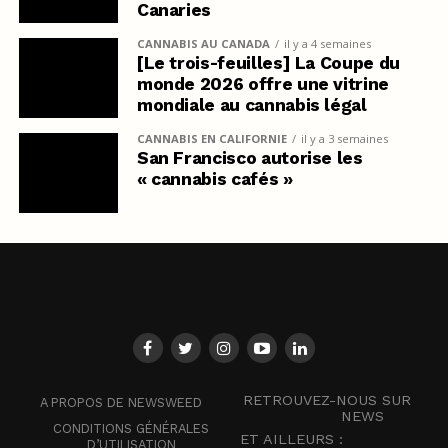
Canaries
CANNABIS AU CANADA
il y a 4 semaines
[Le trois-feuilles] La Coupe du
monde 2026 offre une vitrine
mondiale au cannabis légal
CANNABIS EN CALIFORNIE
il y a 3 semaines
San Francisco autorise les
« cannabis cafés »
RETROUVEZ-NOUS SUR
A PROPOS DE NEWSWEED
NEWS
CONDITIONS GÉNÉRALES
ET AILLEURS :
D’UTILISATION