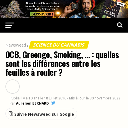
SCIENCE DU CANNABIS
Newsweed
/
OCB, Greengo, Smoking, … : quelles
sont les différences entre les
feuilles à rouler ?
Publié
il y a 10 ans
le
18 juillet 2016
- Mis à jour le 30 novembre 2022
Par
Aurélien BERNARD
Suivre Newsweed sur Google