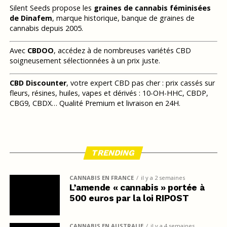
Silent Seeds propose les
graines de cannabis féminisées
de Dinafem
, marque historique, banque de graines de
cannabis depuis 2005.
Avec
CBDOO
, accédez à de nombreuses variétés CBD
soigneusement sélectionnées à un prix juste.
CBD Discounter
, votre expert CBD pas cher : prix cassés sur
fleurs, résines, huiles, vapes et dérivés : 10-OH-HHC, CBDP,
CBG9, CBDX… Qualité Premium et livraison en 24H.
TRENDING
CANNABIS EN FRANCE
il y a 2 semaines
L’amende « cannabis » portée à
500 euros par la loi RIPOST
CANNABIS EN AUSTRALIE
il y a 4 semaines